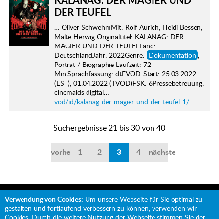
KALANAG: DER MAGIER UND
DER TEUFEL
… Oliver SchwehmMit: Rolf Aurich, Heidi Bessen,
Malte Herwig Originaltitel: KALANAG: DER
MAGIER UND DER TEUFELLand:
DeutschlandJahr: 2022Genre:
Dokumentation
,
Porträt / Biographie Laufzeit: 72
Min.Sprachfassung: dtFVOD-Start: 25.03.2022
(EST), 01.04.2022 (TVOD)FSK: 6Pressebetreuung:
cinemaids digital…
vod/id/kalanag-der-magier-und-der-teufel-1/
Suchergebnisse 21 bis 30 von 40
vorherige
1
2
3
4
nächste
Verwendung von Cookies:
Um unsere Webseite für Sie optimal zu
gestalten und fortlaufend verbessern zu können, verwenden wir
Cookies. Durch die weitere Nutzung der Webseite stimmen Sie der