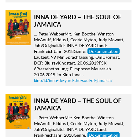
INNA DE YARD – THE SOUL OF
JAMAICA
… Peter WebberMit: Ken Boothe, Winston
McAnuff, Kiddus I, Cedric Myton, Judy Mowatt,
Jah9Originaltitel: INNA DE YARDLand:
FrankreichJahr: 2018Genre:
Dokumentation
Laufzeit: 99 Min.Sprachfassung: OmUFormat:
DCP, Blu-rayKinostart: 20.06.2019FSK:
6Pressebetreuung: Filmpresse Meuser ab
20.06.2019 im Kino Inna…
kino/id/inna-de-yard-the-soul-of-jamaica/
INNA DE YARD – THE SOUL OF
JAMAICA
… Peter WebberMit: Ken Boothe, Winston
McAnuff, Kiddus I, Cedric Myton, Judy Mowatt,
Jah9Originaltitel: INNA DE YARDLand:
FrankreichJahr: 2018Genre:
Dokumentation