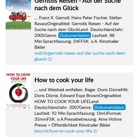
Gernstls Reisen - Auf der Suche
nach dem Glück
… Franz X. Gernstl, Hans Peter Fischer, Stefan
RavaszOriginaltitel: Gernstls Reisen - Auf der
Suche nach dem GlückLand: DeutschlandJahr:
2005Genre:
Dokumentation
Laufzeit: 88
Min.Sprachfassung: DtFFSK: o.A. Kinotrailer
Bilder
vod/id/gernstls-reisen-auf-der-suche-nach-dem-
glueck-2/
How to cook your life
… und Weisheit entfalten. Regie: Doris DörrieMit:
Doris Dörrie, Edward Espe BrownOriginaltitel:
HOW TO COOK YOUR LIFELand:
DeutschlandJahr: 2007Genre:
Dokumentation
Laufzeit: 92 Min.Sprachfassung: OmUFormat:
35mmFSK: o.A.Pressebetreuung: Arne Höhne
Presse + Öffentlichkeit Kinotrailer Bilder
kino/id/how-to-cook-your-life-2/