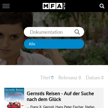
Titel
Relevanz
Datum
Gernstls Reisen - Auf der Suche
nach dem Glück
… Franz X. Gernstl, Hans Peter Fischer, Stefan