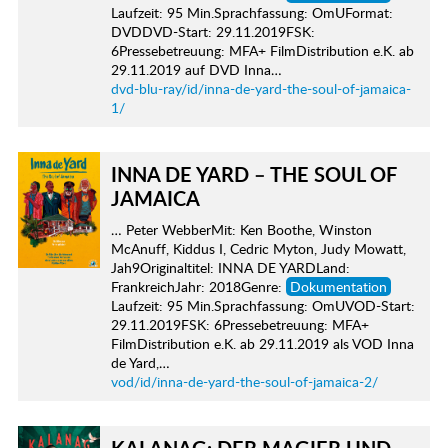
Laufzeit: 95 Min.Sprachfassung: OmUFormat:
DVDDVD-Start: 29.11.2019FSK:
6Pressebetreuung: MFA+ FilmDistribution e.K. ab
29.11.2019 auf DVD Inna…
dvd-blu-ray/id/inna-de-yard-the-soul-of-jamaica-
1/
INNA DE YARD – THE SOUL OF
JAMAICA
… Peter WebberMit: Ken Boothe, Winston
McAnuff, Kiddus I, Cedric Myton, Judy Mowatt,
Jah9Originaltitel: INNA DE YARDLand:
FrankreichJahr: 2018Genre:
Dokumentation
Laufzeit: 95 Min.Sprachfassung: OmUVOD-Start:
29.11.2019FSK: 6Pressebetreuung: MFA+
FilmDistribution e.K. ab 29.11.2019 als VOD Inna
de Yard,…
vod/id/inna-de-yard-the-soul-of-jamaica-2/