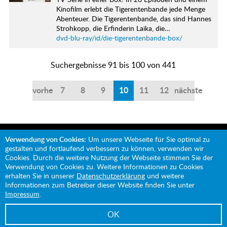
Kinofilm erlebt die Tigerentenbande jede Menge
Abenteuer. Die Tigerentenbande, das sind Hannes
Strohkopp, die Erfinderin Laika, die…
dvd-blu-ray/id/die-tigerentenbande-box/
Suchergebnisse 91 bis 100 von 441
vorherige
7
8
9
10
11
12
nächste
Verwendung von Cookies:
Um unsere Webseite für Sie optimal zu
gestalten und fortlaufend verbessern zu können, verwenden wir
Cookies. Durch die weitere Nutzung der Webseite stimmen Sie der
Verwendung von Cookies zu. Weitere Informationen zu Cookies
Mit Unterstützung von:
erhalten Sie in unserer
Datenschutzerklärung
und weitere
Informationen zum Betreiber dieser Website finden Sie unter
Impressum
.
OK
Impressum
Datenschutz