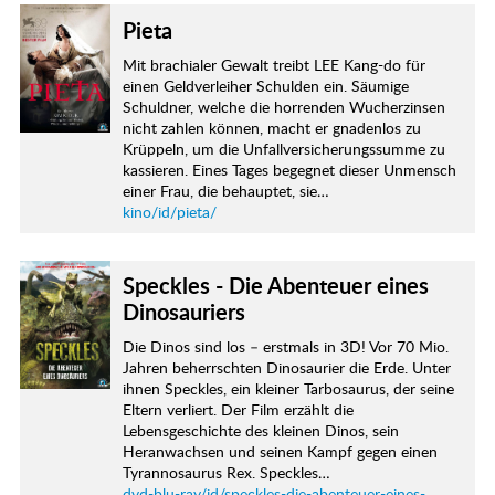
Pieta
Mit brachialer Gewalt treibt LEE Kang-do für
einen Geldverleiher Schulden ein. Säumige
Schuldner, welche die horrenden Wucherzinsen
nicht zahlen können, macht er gnadenlos zu
Krüppeln, um die Unfallversicherungssumme zu
kassieren. Eines Tages begegnet dieser Unmensch
einer Frau, die behauptet, sie…
kino/id/pieta/
Speckles - Die Abenteuer eines
Dinosauriers
Die Dinos sind los – erstmals in 3D! Vor 70 Mio.
Jahren beherrschten Dinosaurier die Erde. Unter
ihnen Speckles, ein kleiner Tarbosaurus, der seine
Eltern verliert. Der Film erzählt die
Lebensgeschichte des kleinen Dinos, sein
Heranwachsen und seinen Kampf gegen einen
Tyrannosaurus Rex. Speckles…
dvd-blu-ray/id/speckles-die-abenteuer-eines-