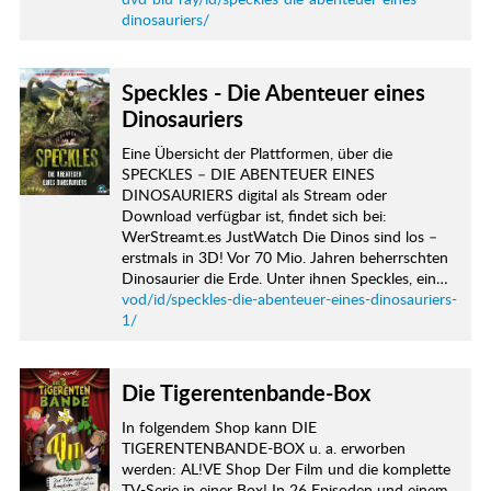
dinosauriers/
Speckles - Die Abenteuer eines
Dinosauriers
Eine Übersicht der Plattformen, über die
SPECKLES – DIE ABENTEUER EINES
DINOSAURIERS digital als Stream oder
Download verfügbar ist, findet sich bei:
WerStreamt.es JustWatch Die Dinos sind los –
erstmals in 3D! Vor 70 Mio. Jahren beherrschten
Dinosaurier die Erde. Unter ihnen Speckles, ein…
vod/id/speckles-die-abenteuer-eines-dinosauriers-
1/
Die Tigerentenbande-Box
In folgendem Shop kann DIE
TIGERENTENBANDE-BOX u. a. erworben
werden: AL!VE Shop Der Film und die komplette
TV-Serie in einer Box! In 26 Episoden und einem