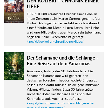
DER KOLIBRI – CHRONIK EINER
LIEBE
DER KOLIBRI erzählt die Chronik einer Liebe. In
ihrem Zentrum steht Marco Carrera, genannt "der
Kolibri". Als Jugendlicher verliebt er sich während
eines Urlaubs am Meer in Luisa Lattes. Ihre Liebe
wird unerfüllt bleiben, aber Marco sein Leben lang
begleiten. Seine Geschichte ist geprägt…
kino/id/der-kolibri-chronik-einer-liebe/
Der Schamane und die Schlange -
Eine Reise auf dem Amazonas
Amazonas, Anfang des 20. Jahrhunderts: Der
Schamane Karamakate wird gebeten, den
deutschen Forscher Theodor Koch-Grünberg zu
heilen. Doch dafür müssen sie die geheimnisvolle
Yakruna-Pflanze finden. Etwa 30 Jahre später
sucht der Botaniker Richard Evans Schultes
Karamakate auf. Auch er ist auf der…
kino/id/der-schamane-und-die-schlange-eine-
reise-auf-dem-amazonas/