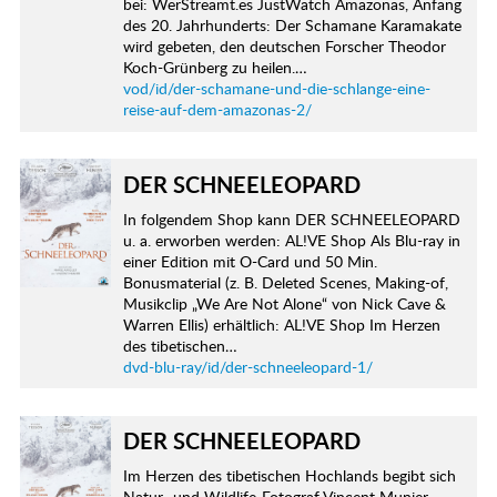
bei: WerStreamt.es JustWatch Amazonas, Anfang
des 20. Jahrhunderts: Der Schamane Karamakate
wird gebeten, den deutschen Forscher Theodor
Koch-Grünberg zu heilen.…
vod/id/der-schamane-und-die-schlange-eine-
reise-auf-dem-amazonas-2/
DER SCHNEELEOPARD
In folgendem Shop kann DER SCHNEELEOPARD
u. a. erworben werden: AL!VE Shop Als Blu-ray in
einer Edition mit O-Card und 50 Min.
Bonusmaterial (z. B. Deleted Scenes, Making-of,
Musikclip „We Are Not Alone“ von Nick Cave &
Warren Ellis) erhältlich: AL!VE Shop Im Herzen
des tibetischen…
dvd-blu-ray/id/der-schneeleopard-1/
DER SCHNEELEOPARD
Im Herzen des tibetischen Hochlands begibt sich
Natur- und Wildlife-Fotograf Vincent Munier