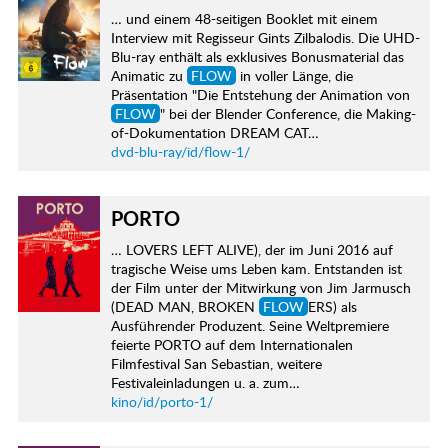
… und einem 48-seitigen Booklet mit einem
Interview mit Regisseur Gints Zilbalodis. Die UHD-
Blu-ray enthält als exklusives Bonusmaterial das
Animatic zu
FLOW
in voller Länge, die
Präsentation "Die Entstehung der Animation von
FLOW
" bei der Blender Conference, die Making-
of-Dokumentation DREAM CAT…
dvd-blu-ray/id/flow-1/
PORTO
… LOVERS LEFT ALIVE), der im Juni 2016 auf
tragische Weise ums Leben kam. Entstanden ist
der Film unter der Mitwirkung von Jim Jarmusch
(DEAD MAN, BROKEN
FLOW
ERS) als
Ausführender Produzent. Seine Weltpremiere
feierte PORTO auf dem Internationalen
Filmfestival San Sebastian, weitere
Festivaleinladungen u. a. zum…
kino/id/porto-1/