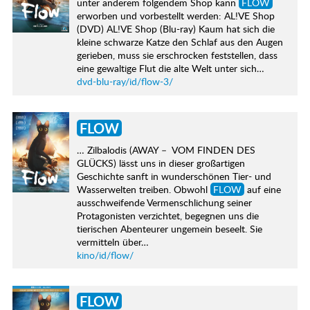
unter anderem folgendem Shop kann
FLOW
erworben und vorbestellt werden: AL!VE Shop
(DVD) AL!VE Shop (Blu-ray) Kaum hat sich die
kleine schwarze Katze den Schlaf aus den Augen
gerieben, muss sie erschrocken feststellen, dass
eine gewaltige Flut die alte Welt unter sich…
dvd-blu-ray/id/flow-3/
FLOW
… Zilbalodis (AWAY – VOM FINDEN DES
GLÜCKS) lässt uns in dieser großartigen
Geschichte sanft in wunderschönen Tier- und
Wasserwelten treiben. Obwohl
FLOW
auf eine
ausschweifende Vermenschlichung seiner
Protagonisten verzichtet, begegnen uns die
tierischen Abenteurer ungemein beseelt. Sie
vermitteln über…
kino/id/flow/
FLOW