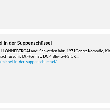
l in der Suppenschüssel
 I LÖNNEBERGALand: SchwedenJahr: 1971Genre: Komödie, Klas
rachfassunf: DtFFormat: DCP, Blu-rayFSK: 6…
d/michel-in-der-suppenschuessel/