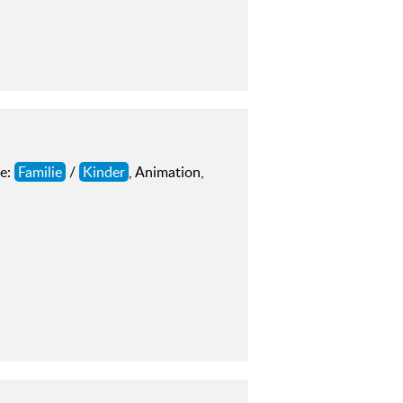
re:
Familie
/
Kinder
, Animation,