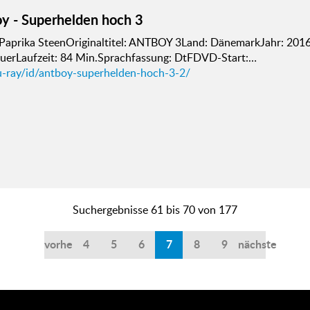
y - Superhelden hoch 3
 Paprika SteenOriginaltitel: ANTBOY 3Land: DänemarkJahr: 201
uerLaufzeit: 84 Min.Sprachfassung: DtFDVD-Start:…
u-ray/id/antboy-superhelden-hoch-3-2/
Suchergebnisse 61 bis 70 von 177
vorherige
4
5
6
7
8
9
nächste