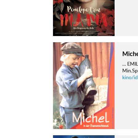
Miche
… EMIL
Min.Sp
kino/i