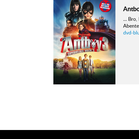
Antbo
… Bro,
Abente
dvd-bl