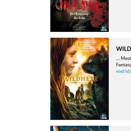
WIL
… Mest
Fantas
vod/id