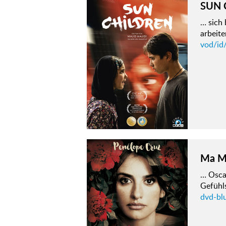
SUN 
… sich
arbeite
vod/id
Ma Ma
… Oscar
Gefühls
dvd-bl