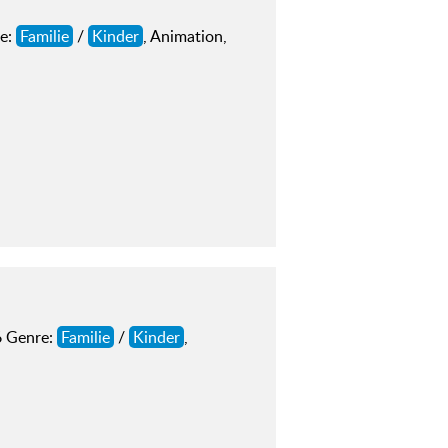
re:
Familie
/
Kinder
, Animation,
6 Genre:
Familie
/
Kinder
,