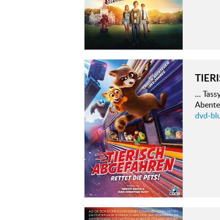
TIER
… Tass
Abente
dvd-blu