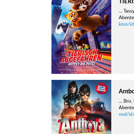
TIER
… Tass
Abente
kino/id
Antbo
… Bro,
Abente
vod/id