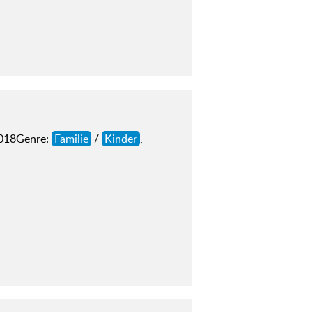
2018Genre:
Familie
/
Kinder
,