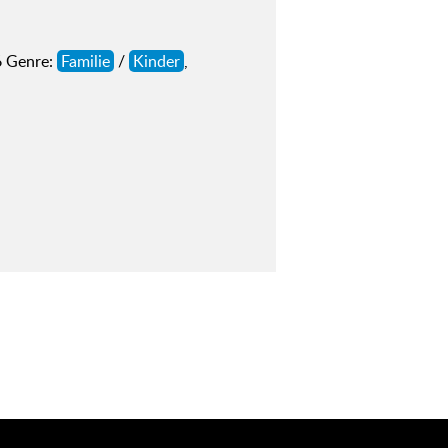
6 Genre:
Familie
/
Kinder
,