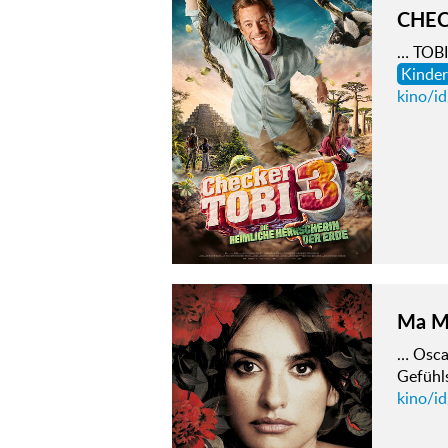
CHECK
… TOBI
Kinder
kino/id
Ma Ma
… Oscar
Gefühls
kino/i