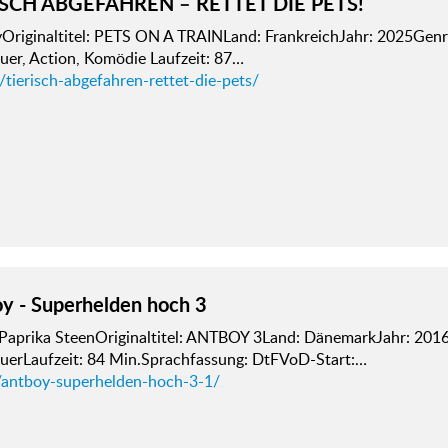
ISCH ABGEFAHREN – RETTET DIE PETS!
yOriginaltitel: PETS ON A TRAINLand: FrankreichJahr: 2025Gen
uer, Action, Komödie Laufzeit: 87…
/tierisch-abgefahren-rettet-die-pets/
y - Superhelden hoch 3
 Paprika SteenOriginaltitel: ANTBOY 3Land: DänemarkJahr: 201
uerLaufzeit: 84 Min.Sprachfassung: DtFVoD-Start:…
/antboy-superhelden-hoch-3-1/