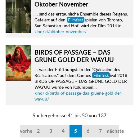
Oktober November
… sind das erstaunliche Ensemble dieses Reigens.
Gefeiert auf den
Filmfest
spielen von Toronto,
San Sebastian und Hof, wird der Film 2014 in…
kino/id/oktober-november/
BIRDS OF PASSAGE – DAS
GRÜNE GOLD DER WAYUU
… war der Eröffnungsfilm der "Quinzaine des
Réalisateurs" auf dem Cannes
Filmfest
ival 2018.
BIRDS OF PASSAGE – DAS GRÜNE GOLD DER
WAYUU wurde von Kolumbien…
kino/id/birds-of-passage-das-gruene-gold-der-
wayuu/
Suchergebnisse 41 bis 50 von 137
vorherige
2
3
4
5
6
7
nächste