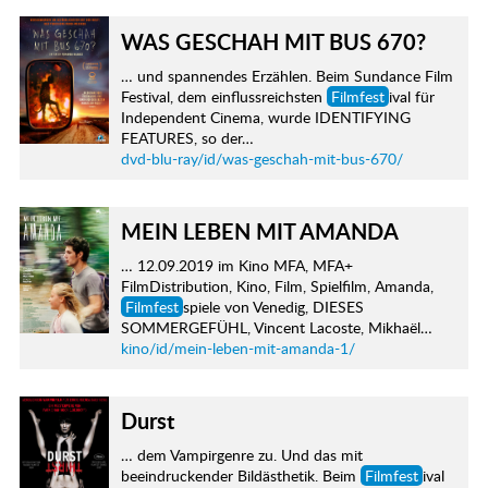
WAS GESCHAH MIT BUS 670?
… und spannendes Erzählen. Beim Sundance Film
Festival, dem einflussreichsten
Filmfest
ival für
Independent Cinema, wurde IDENTIFYING
FEATURES, so der…
dvd-blu-ray/id/was-geschah-mit-bus-670/
MEIN LEBEN MIT AMANDA
… 12.09.2019 im Kino MFA, MFA+
FilmDistribution, Kino, Film, Spielfilm, Amanda,
Filmfest
spiele von Venedig, DIESES
SOMMERGEFÜHL, Vincent Lacoste, Mikhaël…
kino/id/mein-leben-mit-amanda-1/
Durst
… dem Vampirgenre zu. Und das mit
beeindruckender Bildästhetik. Beim
Filmfest
ival