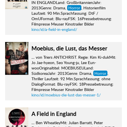
IN ENGLANDLand: GroßbritannienJahr:
2013Genre: Drama,
Horror
, Historienfilm
Laufzeit: 90 Min.Sprachfassung: DtF /
OmUFormat: Blu-rayFSK: 16Pressebetreuung:
Filmpresse Meuser Kinotrailer Bilder
kino/id/a-field-in-england/
Moebius, die Lust, das Messer
… von Triers ANTICHRIST. Regie: Kim Ki-dukMit:
Jo Jae-hyeon, Seo Young-ju, Lee Eun-
wooOriginaltitel: MOEBIUSEULand:
SüdkoreaJahr: 2013Genre: Drama,
Horror
,
Thriller Laufzeit: 92 Min.Sprachfassung: ohne
DialogFormat: Blu-rayFSK: 18Pressebetreuung:
Filmpresse Meuser Kinotrailer Bilder
kino/id/moebius-die-lust-das-messer-1/
A Field in England
… Ben WheatleyMit: Julian Barratt, Peter