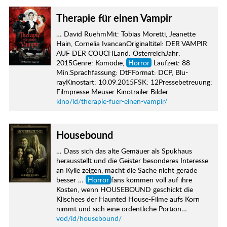
Therapie für einen Vampir
… David RuehmMit: Tobias Moretti, Jeanette
Hain, Cornelia IvancanOriginaltitel: DER VAMPIR
AUF DER COUCHLand: ÖsterreichJahr:
2015Genre: Komödie,
Horror
Laufzeit: 88
Min.Sprachfassung: DtFFormat: DCP, Blu-
rayKinostart: 10.09.2015FSK: 12Pressebetreuung:
Filmpresse Meuser Kinotrailer Bilder
kino/id/therapie-fuer-einen-vampir/
Housebound
… Dass sich das alte Gemäuer als Spukhaus
herausstellt und die Geister besonderes Interesse
an Kylie zeigen, macht die Sache nicht gerade
besser …
Horror
fans kommen voll auf ihre
Kosten, wenn HOUSEBOUND geschickt die
Klischees der Haunted House-Filme aufs Korn
nimmt und sich eine ordentliche Portion…
vod/id/housebound/