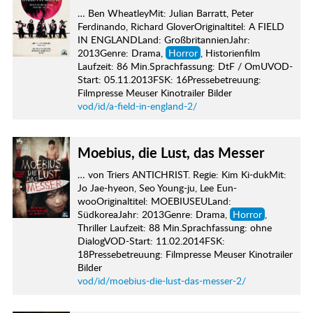
… Ben WheatleyMit: Julian Barratt, Peter
Ferdinando, Richard GloverOriginaltitel: A FIELD
IN ENGLANDLand: GroßbritannienJahr:
2013Genre: Drama,
Horror
, Historienfilm
Laufzeit: 86 Min.Sprachfassung: DtF / OmUVOD-
Start: 05.11.2013FSK: 16Pressebetreuung:
Filmpresse Meuser Kinotrailer Bilder
vod/id/a-field-in-england-2/
Moebius, die Lust, das Messer
… von Triers ANTICHRIST. Regie: Kim Ki-dukMit:
Jo Jae-hyeon, Seo Young-ju, Lee Eun-
wooOriginaltitel: MOEBIUSEULand:
SüdkoreaJahr: 2013Genre: Drama,
Horror
,
Thriller Laufzeit: 88 Min.Sprachfassung: ohne
DialogVOD-Start: 11.02.2014FSK:
18Pressebetreuung: Filmpresse Meuser Kinotrailer
Bilder
vod/id/moebius-die-lust-das-messer-2/