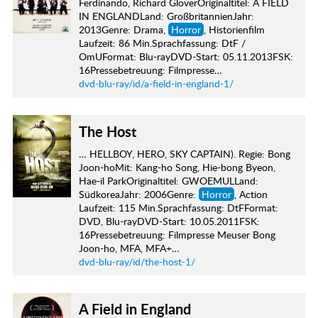
Ferdinando, Richard GloverOriginaltitel: A FIELD
IN ENGLANDLand: GroßbritannienJahr:
2013Genre: Drama,
Horror
, Historienfilm
Laufzeit: 86 Min.Sprachfassung: DtF /
OmUFormat: Blu-rayDVD-Start: 05.11.2013FSK:
16Pressebetreuung: Filmpresse…
dvd-blu-ray/id/a-field-in-england-1/
The Host
… HELLBOY, HERO, SKY CAPTAIN). Regie: Bong
Joon-hoMit: Kang-ho Song, Hie-bong Byeon,
Hae-il ParkOriginaltitel: GWOEMULLand:
SüdkoreaJahr: 2006Genre:
Horror
, Action
Laufzeit: 115 Min.Sprachfassung: DtFFormat:
DVD, Blu-rayDVD-Start: 10.05.2011FSK:
16Pressebetreuung: Filmpresse Meuser Bong
Joon-ho, MFA, MFA+…
dvd-blu-ray/id/the-host-1/
A Field in England