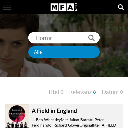
Titel
Relevanz
Datum
A Field in England
… Ben WheatleyMit: Julian Barratt, Peter
Ferdinando, Richard GloverOriginaltitel: A FIELD