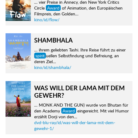
… vier Preise in Annecy, den New York Critics
Circle
Award
of Animation, den Europäischen
Filmpreis, den Golden…
kino/id/flow/
SHAMBHALA
… ihrem geliebten Tashi. Ihre Reise führt zu einer
spirit
uellen Selbstfindung und Befreiung, an
deren Ziel…
kino/id/shambhala/
WAS WILL DER LAMA MIT DEM
GEWEHR?
… MONK AND THE GUN) wurde von Bhutan für
den Academy
Award
eingereicht. Mit viel Humor
erzählt Dorji von den…
dvd-blu-ray/id/was-will-der-lama-mit-dem-
gewehr-1/