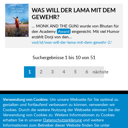
WAS WILL DER LAMA MIT DEM
GEWEHR?
… MONK AND THE GUN) wurde von Bhutan für
den Academy
Award
eingereicht. Mit viel Humor
erzählt Dorji von den…
vod/id/was-will-der-lama-mit-dem-gewehr-2/
Suchergebnisse 1 bis 10 von 51
1
2
3
4
5
6
nächste
Verwendung von Cookies:
Um unsere Webseite für Sie optimal zu
gestalten und fortlaufend verbessern zu können, verwenden wir
Cookies. Durch die weitere Nutzung der Webseite stimmen Sie der
Verwendung von Cookies zu. Weitere Informationen zu Cookies
Mit Unterstützung von:
erhalten Sie in unserer
Datenschutzerklärung
und weitere
Informationen zum Betreiber dieser Website finden Sie unter