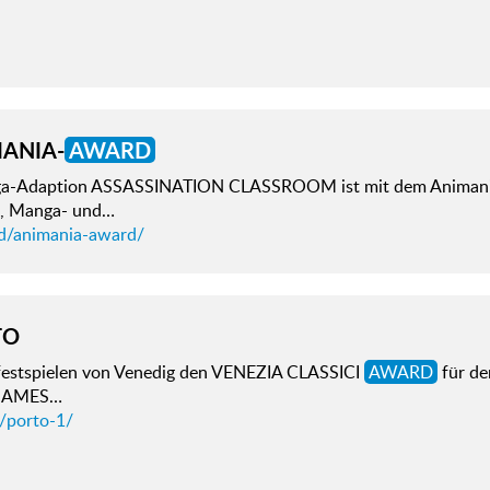
ANIA-
AWARD
a-Adaption ASSASSINATION CLASSROOM ist mit dem Animan
, Manga- und…
d/animania-award/
TO
festspielen von Venedig den VENEZIA CLASSICI
AWARD
für de
 JAMES…
d/porto-1/