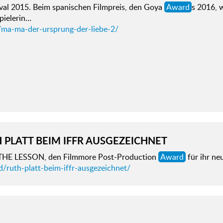
ival 2015. Beim spanischen Filmpreis, den Goya
Award
s 2016, 
pielerin…
/ma-ma-der-ursprung-der-liebe-2/
 PLATT BEIM IFFR AUSGEZEICHNET
THE LESSON, den Filmmore Post-Production
Award
für ihr n
/ruth-platt-beim-iffr-ausgezeichnet/