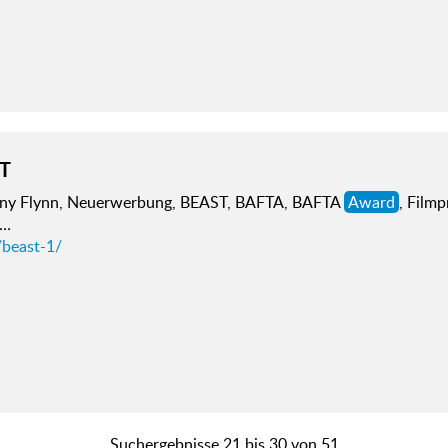
T
ny Flynn, Neuerwerbung, BEAST, BAFTA, BAFTA
Award
, Filmp
y…
/beast-1/
Suchergebnisse 21 bis 30 von 51