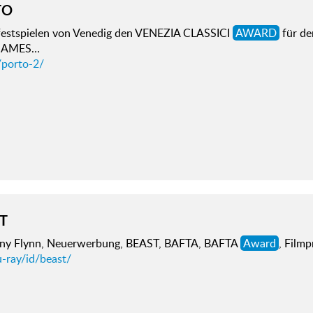
TO
festspielen von Venedig den VENEZIA CLASSICI
AWARD
für de
 JAMES…
/porto-2/
T
ny Flynn, Neuerwerbung, BEAST, BAFTA, BAFTA
Award
, Filmp
-ray/id/beast/