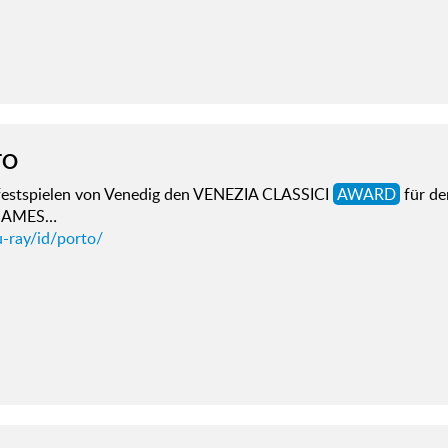
TO
festspielen von Venedig den VENEZIA CLASSICI
AWARD
für de
 JAMES…
u-ray/id/porto/