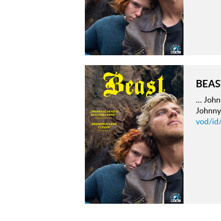
BEAS
… John
Johnn
vod/id