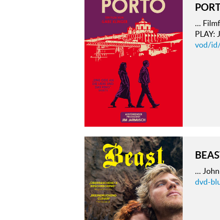
POR
… Film
PLAY:
vod/id
BEAS
… John
dvd-blu