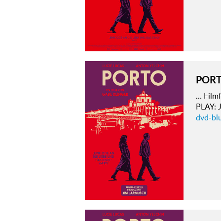
POR
… Film
PLAY:
dvd-bl