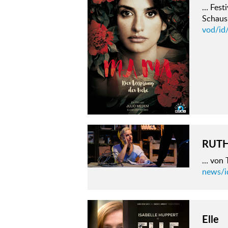
… Fest
Schaus
vod/id
RUTH
… von 
news/id
Elle