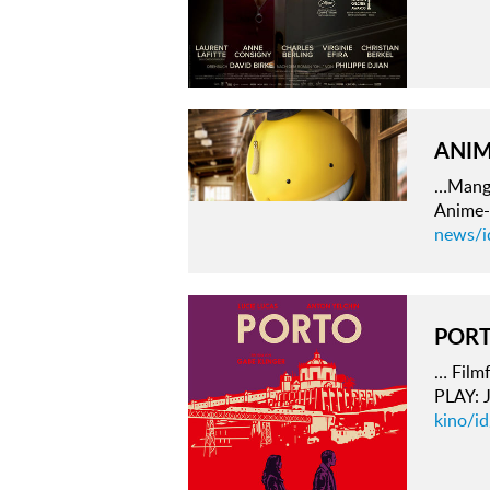
ANIM
…Mang
Anime-
news/i
POR
… Film
PLAY:
kino/i