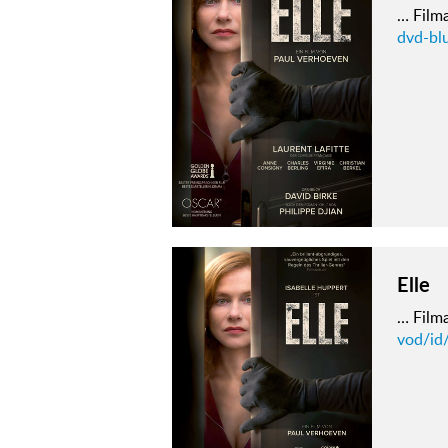
… Film
dvd-blu
Elle
… Film
vod/id/