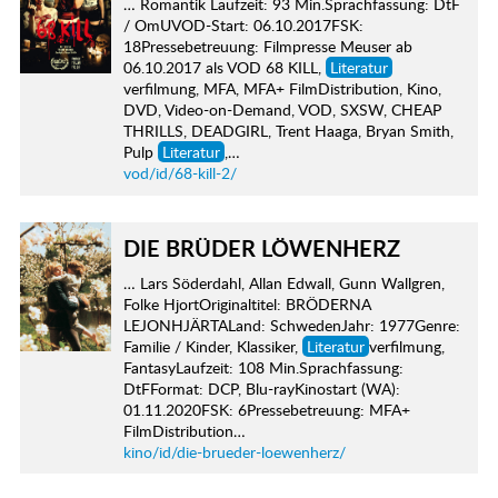
… Romantik Laufzeit: 93 Min.Sprachfassung: DtF
/ OmUVOD-Start: 06.10.2017FSK:
18Pressebetreuung: Filmpresse Meuser ab
06.10.2017 als VOD 68 KILL,
Literatur
verfilmung, MFA, MFA+ FilmDistribution, Kino,
DVD, Video-on-Demand, VOD, SXSW, CHEAP
THRILLS, DEADGIRL, Trent Haaga, Bryan Smith,
Pulp
Literatur
,…
vod/id/68-kill-2/
DIE BRÜDER LÖWENHERZ
… Lars Söderdahl, Allan Edwall, Gunn Wallgren,
Folke HjortOriginaltitel: BRÖDERNA
LEJONHJÄRTALand: SchwedenJahr: 1977Genre:
Familie / Kinder, Klassiker,
Literatur
verfilmung,
FantasyLaufzeit: 108 Min.Sprachfassung:
DtFFormat: DCP, Blu-rayKinostart (WA):
01.11.2020FSK: 6Pressebetreuung: MFA+
FilmDistribution…
kino/id/die-brueder-loewenherz/