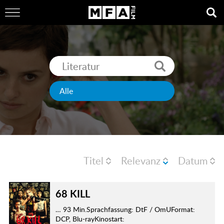
Titel
Relevanz
Datum
68 KILL
… 93 Min.Sprachfassung: DtF / OmUFormat:
DCP, Blu-rayKinostart: