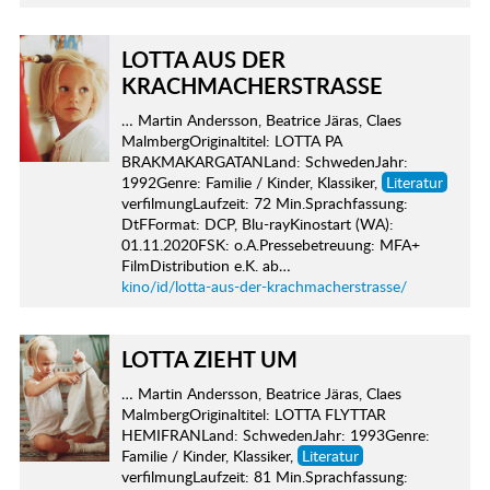
LOTTA AUS DER
KRACHMACHERSTRASSE
… Martin Andersson, Beatrice Järas, Claes
MalmbergOriginaltitel: LOTTA PA
BRAKMAKARGATANLand: SchwedenJahr:
1992Genre: Familie / Kinder, Klassiker,
Literatur
verfilmungLaufzeit: 72 Min.Sprachfassung:
DtFFormat: DCP, Blu-rayKinostart (WA):
01.11.2020FSK: o.A.Pressebetreuung: MFA+
FilmDistribution e.K. ab…
kino/id/lotta-aus-der-krachmacherstrasse/
LOTTA ZIEHT UM
… Martin Andersson, Beatrice Järas, Claes
MalmbergOriginaltitel: LOTTA FLYTTAR
HEMIFRANLand: SchwedenJahr: 1993Genre:
Familie / Kinder, Klassiker,
Literatur
verfilmungLaufzeit: 81 Min.Sprachfassung: