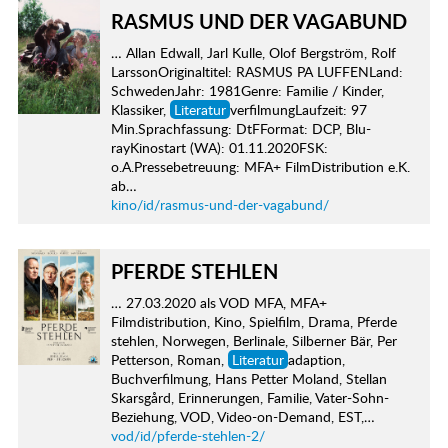
RASMUS UND DER VAGABUND
… Allan Edwall, Jarl Kulle, Olof Bergström, Rolf
LarssonOriginaltitel: RASMUS PA LUFFENLand:
SchwedenJahr: 1981Genre: Familie / Kinder,
Klassiker,
Literatur
verfilmungLaufzeit: 97
Min.Sprachfassung: DtFFormat: DCP, Blu-
rayKinostart (WA): 01.11.2020FSK:
o.A.Pressebetreuung: MFA+ FilmDistribution e.K.
ab…
kino/id/rasmus-und-der-vagabund/
PFERDE STEHLEN
… 27.03.2020 als VOD MFA, MFA+
Filmdistribution, Kino, Spielfilm, Drama, Pferde
stehlen, Norwegen, Berlinale, Silberner Bär, Per
Petterson, Roman,
Literatur
adaption,
Buchverfilmung, Hans Petter Moland, Stellan
Skarsgård, Erinnerungen, Familie, Vater-Sohn-
Beziehung, VOD, Video-on-Demand, EST,…
vod/id/pferde-stehlen-2/