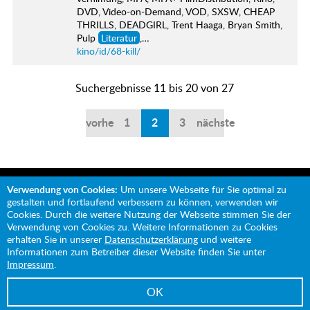
DVD, Video-on-Demand, VOD, SXSW, CHEAP
THRILLS, DEADGIRL, Trent Haaga, Bryan Smith,
Pulp
Literatur
,…
kino/id/68-kill/
Suchergebnisse 11 bis 20 von 27
vorherige
1
2
3
nächste
Verwendung von Cookies:
Um unsere Webseite für Sie optimal zu
gestalten und fortlaufend verbessern zu können, verwenden wir
Cookies. Durch die weitere Nutzung der Webseite stimmen Sie der
Verwendung von Cookies zu. Weitere Informationen zu Cookies
Mit Unterstützung von:
erhalten Sie in unserer
Datenschutzerklärung
und weitere
Informationen zum Betreiber dieser Website finden Sie unter
Impressum
.
OK
Impressum
Datenschutz