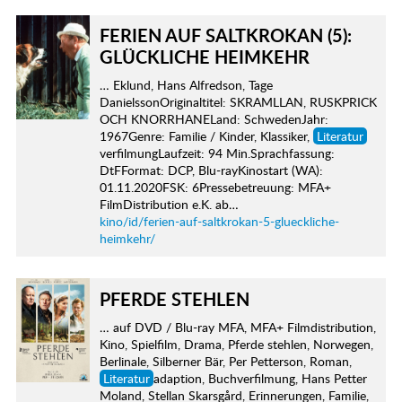
FERIEN AUF SALTKROKAN (5):
GLÜCKLICHE HEIMKEHR
… Eklund, Hans Alfredson, Tage
DanielssonOriginaltitel: SKRAMLLAN, RUSKPRICK
OCH KNORRHANELand: SchwedenJahr:
1967Genre: Familie / Kinder, Klassiker,
Literatur
verfilmungLaufzeit: 94 Min.Sprachfassung:
DtFFormat: DCP, Blu-rayKinostart (WA):
01.11.2020FSK: 6Pressebetreuung: MFA+
FilmDistribution e.K. ab…
kino/id/ferien-auf-saltkrokan-5-glueckliche-
heimkehr/
PFERDE STEHLEN
… auf DVD / Blu-ray MFA, MFA+ Filmdistribution,
Kino, Spielfilm, Drama, Pferde stehlen, Norwegen,
Berlinale, Silberner Bär, Per Petterson, Roman,
Literatur
adaption, Buchverfilmung, Hans Petter
Moland, Stellan Skarsgård, Erinnerungen, Familie,