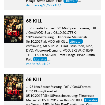
Haaga, Bryan Smith, Pulp
Literatur
,…
dvd-blu-ray/id/68-kill-1/
68 KILL
… Romantik Laufzeit: 93 Min.Sprachfassung: DtF
/ OmUVOD-Start: 06.10.2017FSK:
18Pressebetreuung: Filmpresse Meuser ab
06.10.2017 als VOD 68 KILL,
Literatur
verfilmung, MFA, MFA+ FilmDistribution, Kino,
DVD, Video-on-Demand, VOD, SXSW, CHEAP
THRILLS, DEADGIRL, Trent Haaga, Bryan Smith,
Pulp
Literatur
,…
vod/id/68-kill-2/
68 KILL
… 93 Min.Sprachfassung: DtF / OmUFormat:
DCP, Blu-rayKinostart:
05.10.2017FSK:18Pressebetreuung: Filmpresse
Meuser ab 05.10.2017 im Kino 68 KILL,
Literatur
verfilmung, MFA, MFA+ FilmDistribution, Kino,