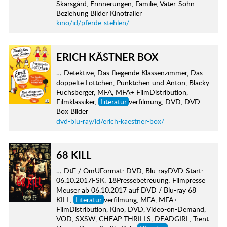
Skarsgård, Erinnerungen, Familie, Vater-Sohn-
Beziehung Bilder Kinotrailer
kino/id/pferde-stehlen/
ERICH KÄSTNER BOX
… Detektive, Das fliegende Klassenzimmer, Das
doppelte Lottchen, Pünktchen und Anton, Blacky
Fuchsberger, MFA, MFA+ FilmDistribution,
Filmklassiker,
Literatur
verfilmung, DVD, DVD-
Box Bilder
dvd-blu-ray/id/erich-kaestner-box/
68 KILL
… DtF / OmUFormat: DVD, Blu-rayDVD-Start:
06.10.2017FSK: 18Pressebetreuung: Filmpresse
Meuser ab 06.10.2017 auf DVD / Blu-ray 68
KILL,
Literatur
verfilmung, MFA, MFA+
FilmDistribution, Kino, DVD, Video-on-Demand,
VOD, SXSW, CHEAP THRILLS, DEADGIRL, Trent