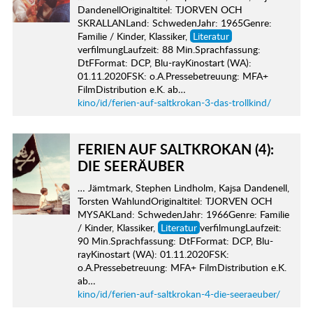
DandenellOriginaltitel: TJORVEN OCH
SKRALLANLand: SchwedenJahr: 1965Genre:
Familie / Kinder, Klassiker,
Literatur
verfilmungLaufzeit: 88 Min.Sprachfassung:
DtFFormat: DCP, Blu-rayKinostart (WA):
01.11.2020FSK: o.A.Pressebetreuung: MFA+
FilmDistribution e.K. ab…
kino/id/ferien-auf-saltkrokan-3-das-trollkind/
FERIEN AUF SALTKROKAN (4):
DIE SEERÄUBER
… Jämtmark, Stephen Lindholm, Kajsa Dandenell,
Torsten WahlundOriginaltitel: TJORVEN OCH
MYSAKLand: SchwedenJahr: 1966Genre: Familie
/ Kinder, Klassiker,
Literatur
verfilmungLaufzeit:
90 Min.Sprachfassung: DtFFormat: DCP, Blu-
rayKinostart (WA): 01.11.2020FSK:
o.A.Pressebetreuung: MFA+ FilmDistribution e.K.
ab…
kino/id/ferien-auf-saltkrokan-4-die-seeraeuber/