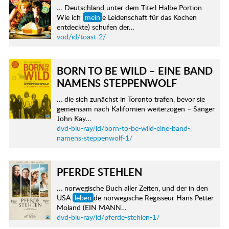
… Deutschland unter dem Tite:l Halbe Portion.
Wie ich
mein
e Leidenschaft für das Kochen
entdeckte) schufen der…
vod/id/toast-2/
BORN TO BE WILD – EINE BAND
NAMENS STEPPENWOLF
… die sich zunächst in Toronto trafen, bevor sie
gemeinsam nach Kalifornien weiterzogen – Sänger
John Kay…
dvd-blu-ray/id/born-to-be-wild-eine-band-
namens-steppenwolf-1/
PFERDE STEHLEN
… norwegische Buch aller Zeiten, und der in den
USA
leben
de norwegische Regisseur Hans Petter
Moland (EIN MANN…
dvd-blu-ray/id/pferde-stehlen-1/