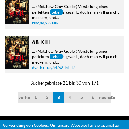
… (Matthew Gray Gubler) Vorstellung eines
perfekten
Leben
s gezählt, doch man will ja nicht
meckern, und…
kino/id/68-kill/
68 KILL
… (Matthew Gray Gubler) Vorstellung eines
perfekten
Leben
s gezählt, doch man will ja nicht
meckern, und…
dvd-blu-ray/id/68-kill-1/
Suchergebnisse 21 bis 30 von 171
vorherige
1
2
3
4
5
6
nächste
Verwendung von Cookies:
Um unsere Webseite für Sie optimal zu