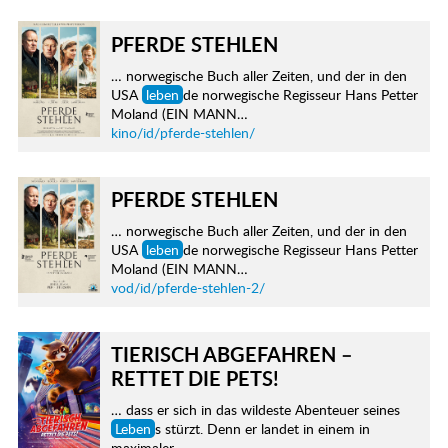
PFERDE STEHLEN
… norwegische Buch aller Zeiten, und der in den
USA
leben
de norwegische Regisseur Hans Petter
Moland (EIN MANN…
kino/id/pferde-stehlen/
PFERDE STEHLEN
… norwegische Buch aller Zeiten, und der in den
USA
leben
de norwegische Regisseur Hans Petter
Moland (EIN MANN…
vod/id/pferde-stehlen-2/
TIERISCH ABGEFAHREN –
RETTET DIE PETS!
… dass er sich in das wildeste Abenteuer seines
Leben
s stürzt. Denn er landet in einem in
maximaler…