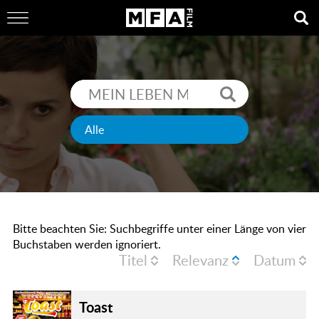
Bitte beachten Sie: Suchbegriffe unter einer Länge von vier
Buchstaben werden ignoriert.
Titel
Relevanz
Datum
Toast