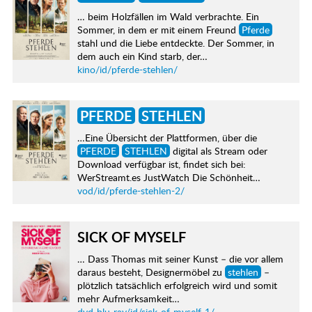
… beim Holzfällen im Wald verbrachte. Ein
Sommer, in dem er mit einem Freund
Pferde
stahl und die Liebe entdeckte. Der Sommer, in
dem auch ein Kind starb, der…
kino/id/pferde-stehlen/
PFERDE
STEHLEN
…Eine Übersicht der Plattformen, über die
PFERDE
STEHLEN
digital als Stream oder
Download verfügbar ist, findet sich bei:
WerStreamt.es JustWatch Die Schönheit…
vod/id/pferde-stehlen-2/
SICK OF MYSELF
… Dass Thomas mit seiner Kunst – die vor allem
daraus besteht, Designermöbel zu
stehlen
–
plötzlich tatsächlich erfolgreich wird und somit
mehr Aufmerksamkeit…
dvd-blu-ray/id/sick-of-myself-1/