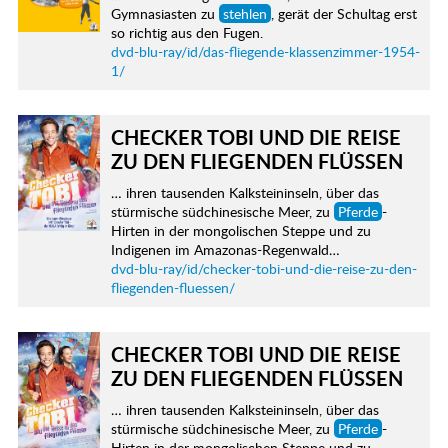
Gymnasiasten zu
stehlen
, gerät der Schultag erst
so richtig aus den Fugen.
dvd-blu-ray/id/das-fliegende-klassenzimmer-1954-
1/
CHECKER TOBI UND DIE REISE
ZU DEN FLIEGENDEN FLÜSSEN
… ihren tausenden Kalksteininseln, über das
stürmische südchinesische Meer, zu
Pferde
-
Hirten in der mongolischen Steppe und zu
Indigenen im Amazonas-Regenwald…
dvd-blu-ray/id/checker-tobi-und-die-reise-zu-den-
fliegenden-fluessen/
CHECKER TOBI UND DIE REISE
ZU DEN FLIEGENDEN FLÜSSEN
… ihren tausenden Kalksteininseln, über das
stürmische südchinesische Meer, zu
Pferde
-
Hirten in der mongolischen Steppe und zu