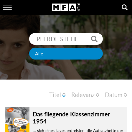
Titel
Relevanz
Datum
Das fliegende Klassenzimmer
1954
… sich eines Tages erdreisten, die Aufsatzhefte der