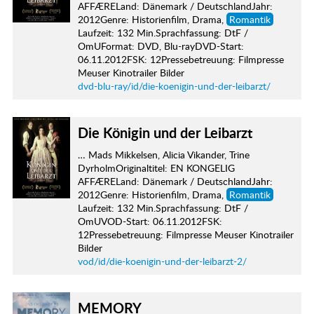
AFFÆRELand: Dänemark / DeutschlandJahr:
2012Genre: Historienfilm, Drama,
Romantik
Laufzeit: 132 Min.Sprachfassung: DtF /
OmUFormat: DVD, Blu-rayDVD-Start:
06.11.2012FSK: 12Pressebetreuung: Filmpresse
Meuser Kinotrailer Bilder
dvd-blu-ray/id/die-koenigin-und-der-leibarzt/
Die Königin und der Leibarzt
… Mads Mikkelsen, Alicia Vikander, Trine
DyrholmOriginaltitel: EN KONGELIG
AFFÆRELand: Dänemark / DeutschlandJahr:
2012Genre: Historienfilm, Drama,
Romantik
Laufzeit: 132 Min.Sprachfassung: DtF /
OmUVOD-Start: 06.11.2012FSK:
12Pressebetreuung: Filmpresse Meuser Kinotrailer
Bilder
vod/id/die-koenigin-und-der-leibarzt-2/
MEMORY