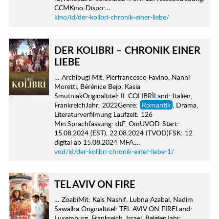
CCMKino-Dispo:…
kino/id/der-kolibri-chronik-einer-liebe/
DER KOLIBRI – CHRONIK EINER
LIEBE
… Archibugi Mit: Pierfrancesco Favino, Nanni
Moretti, Bérénice Bejo, Kasia
SmutniakOriginaltitel: IL COLIBRÌLand: Italien,
FrankreichJahr: 2022Genre:
Romantik
, Drama,
Literaturverfilmung Laufzeit: 126
Min.Sprachfassung: dtF, OmUVOD-Start:
15.08.2024 (EST), 22.08.2024 (TVOD)FSK: 12
digital ab 15.08.2024 MFA,…
vod/id/der-kolibri-chronik-einer-liebe-1/
TEL AVIV ON FIRE
… ZoabiMit: Kais Nashif, Lubna Azabal, Nadim
Sawalha Originaltitel: TEL AVIV ON FIRELand:
Luxemburg, Frankreich, Israel, BelgienJahr: