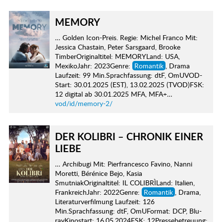
MEMORY
… Golden Icon-Preis. Regie: Michel Franco Mit:
Jessica Chastain, Peter Sarsgaard, Brooke
TimberOriginaltitel: MEMORYLand: USA,
MexikoJahr: 2023Genre:
Romantik
, Drama
Laufzeit: 99 Min.Sprachfassung: dtF, OmUVOD-
Start: 30.01.2025 (EST), 13.02.2025 (TVOD)FSK:
12 digital ab 30.01.2025 MFA, MFA+…
vod/id/memory-2/
DER KOLIBRI – CHRONIK EINER
LIEBE
… Archibugi Mit: Pierfrancesco Favino, Nanni
Moretti, Bérénice Bejo, Kasia
SmutniakOriginaltitel: IL COLIBRÌLand: Italien,
FrankreichJahr: 2022Genre:
Romantik
, Drama,
Literaturverfilmung Laufzeit: 126
Min.Sprachfassung: dtF, OmUFormat: DCP, Blu-
rayKinostart: 16.05.2024FSK: 12Pressebetreuung: