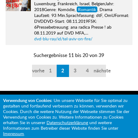
Luxemburg, Frankreich, Israel, BelgienJahr:
2018Genre: Komödie,
Romantik
, Drama
Laufzeit: 93 Min.Sprachfassung: dtF, OmUFormat:
DVDDVD-Start: 08.11.2019FSK:
6Pressebetreuung: ana radica Presse ! ab
08.11.2019 auf DVD MFA,…
dvd-blu-ray/id/tel-aviv-on-fire/
Suchergebnisse 11 bis 20 von 39
vorherige
1
2
3
4
nächste
Verwendung von Cookies:
Um unsere Webseite für Sie optimal zu
gestalten und fortlaufend verbessern zu können, verwenden wir
Cookies. Durch die weitere Nutzung der Webseite stimmen Sie der
Verwendung von Cookies zu. Weitere Informationen zu Cookies
Mit Unterstützung von:
erhalten Sie in unserer
Datenschutzerklärung
und weitere
Informationen zum Betreiber dieser Website finden Sie unter
Impressum
.