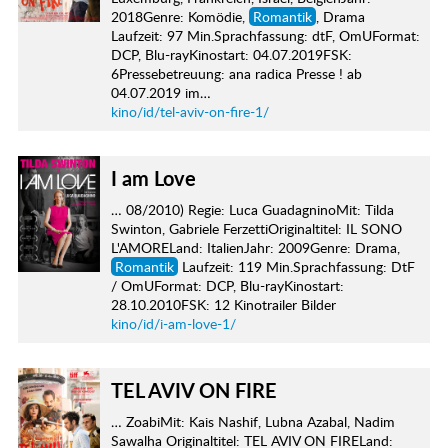
2018Genre: Komödie,
Romantik
, Drama
Laufzeit: 97 Min.Sprachfassung: dtF, OmUFormat:
DCP, Blu-rayKinostart: 04.07.2019FSK:
6Pressebetreuung: ana radica Presse ! ab
04.07.2019 im…
kino/id/tel-aviv-on-fire-1/
I am Love
… 08/2010) Regie: Luca GuadagninoMit: Tilda
Swinton, Gabriele FerzettiOriginaltitel: IL SONO
L'AMORELand: ItalienJahr: 2009Genre: Drama,
Romantik
Laufzeit: 119 Min.Sprachfassung: DtF
/ OmUFormat: DCP, Blu-rayKinostart:
28.10.2010FSK: 12 Kinotrailer Bilder
kino/id/i-am-love-1/
TEL AVIV ON FIRE
… ZoabiMit: Kais Nashif, Lubna Azabal, Nadim
Sawalha Originaltitel: TEL AVIV ON FIRELand: