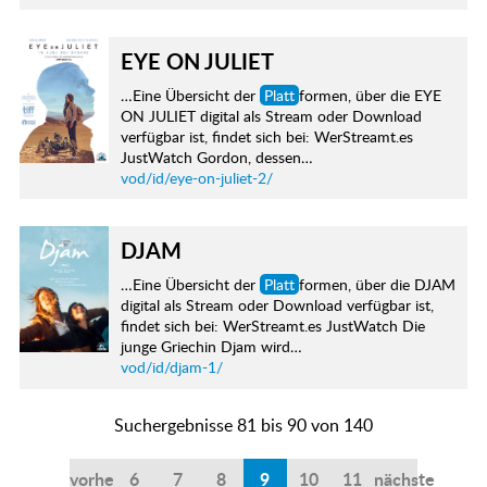
EYE ON JULIET
…Eine Übersicht der
Platt
formen, über die EYE
ON JULIET digital als Stream oder Download
verfügbar ist, findet sich bei: WerStreamt.es
JustWatch Gordon, dessen…
vod/id/eye-on-juliet-2/
DJAM
…Eine Übersicht der
Platt
formen, über die DJAM
digital als Stream oder Download verfügbar ist,
findet sich bei: WerStreamt.es JustWatch Die
junge Griechin Djam wird…
vod/id/djam-1/
Suchergebnisse 81 bis 90 von 140
vorherige
6
7
8
9
10
11
nächste