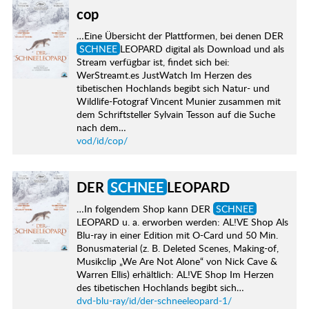
cop
…Eine Übersicht der Plattformen, bei denen DER
SCHNEE
LEOPARD digital als Download und als
Stream verfügbar ist, findet sich bei:
WerStreamt.es JustWatch Im Herzen des
tibetischen Hochlands begibt sich Natur- und
Wildlife-Fotograf Vincent Munier zusammen mit
dem Schriftsteller Sylvain Tesson auf die Suche
nach dem…
vod/id/cop/
DER
SCHNEE
LEOPARD
…In folgendem Shop kann DER
SCHNEE
LEOPARD u. a. erworben werden: AL!VE Shop Als
Blu-ray in einer Edition mit O-Card und 50 Min.
Bonusmaterial (z. B. Deleted Scenes, Making-of,
Musikclip „We Are Not Alone“ von Nick Cave &
Warren Ellis) erhältlich: AL!VE Shop Im Herzen
des tibetischen Hochlands begibt sich…
dvd-blu-ray/id/der-schneeleopard-1/