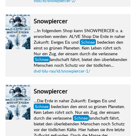
vod/id/snowpiercer-2/
Snowpiercer
…In folgendem Shop kann SNOWPIERCER u. a.
erworben werden: AL!VE Shop Die Erde in naher
Zukunft: Ewiges Eis und
Schnee
bedecken den
einst so grünen Planeten. Kein Leben rührt sich.
Nur ein Zug, der einsam durch die verlassene
Schnee
landschaft fährt, bietet den überlebenden
Menschen noch Schutz vor der tödlichen…
dvd-blu-ray/id/snowpiercer-1/
Snowpiercer
…Die Erde in naher Zukunft: Ewiges Eis und
Schnee
bedecken den einst so grünen Planeten.
Kein Leben rührt sich. Nur ein Zug, der einsam
durch die verlassene
Schnee
landschaft fährt,
bietet den überlebenden Menschen noch Schutz
vor der tödlichen Kälte. Hier haben sie ihre letzte
Zuflucht gefunden. Doch die Masse der…