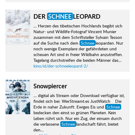
DER
SCHNEE
LEOPARD
… Herzen des tibetischen Hochlands begibt sich
Natur- und Wildlife-Fotograf Vincent Munier
zusammen mit dem Schriftsteller Sylvain Tesson
auf die Suche nach dem
Schnee
leoparden. Nur
noch wenige Exemplare der gefährdeten und
scheuen Art sind in freier Wildbahn anzutreffen.
Tagelang durchstreifen die beiden Männer das…
kino/id/der-schneeleopard-2/
Snowpiercer
… digital als Stream oder Download verfügbar ist,
findet sich bei: WerStreamt.es JustWatch Die
Erde in naher Zukunft: Ewiges Eis und
Schnee
bedecken den einst so grünen Planeten. Kein
Leben rührt sich. Nur ein Zug, der einsam durch
die verlassene
Schnee
landschaft fährt, bietet
den…