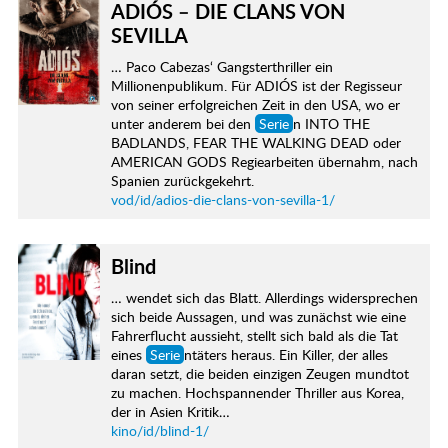
ADIÓS – DIE CLANS VON
SEVILLA
… Paco Cabezas‘ Gangsterthriller ein
Millionenpublikum. Für ADIÓS ist der Regisseur
von seiner erfolgreichen Zeit in den USA, wo er
unter anderem bei den
Serie
n INTO THE
BADLANDS, FEAR THE WALKING DEAD oder
AMERICAN GODS Regiearbeiten übernahm, nach
Spanien zurückgekehrt.
vod/id/adios-die-clans-von-sevilla-1/
Blind
… wendet sich das Blatt. Allerdings widersprechen
sich beide Aussagen, und was zunächst wie eine
Fahrerflucht aussieht, stellt sich bald als die Tat
eines
Serie
ntäters heraus. Ein Killer, der alles
daran setzt, die beiden einzigen Zeugen mundtot
zu machen. Hochspannender Thriller aus Korea,
der in Asien Kritik…
kino/id/blind-1/