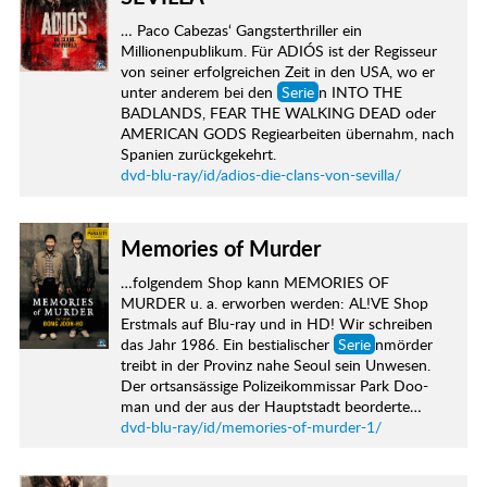
… Paco Cabezas‘ Gangsterthriller ein
Millionenpublikum. Für ADIÓS ist der Regisseur
von seiner erfolgreichen Zeit in den USA, wo er
unter anderem bei den
Serie
n INTO THE
BADLANDS, FEAR THE WALKING DEAD oder
AMERICAN GODS Regiearbeiten übernahm, nach
Spanien zurückgekehrt.
dvd-blu-ray/id/adios-die-clans-von-sevilla/
Memories of Murder
…folgendem Shop kann MEMORIES OF
MURDER u. a. erworben werden: AL!VE Shop
Erstmals auf Blu-ray und in HD! Wir schreiben
das Jahr 1986. Ein bestialischer
Serie
nmörder
treibt in der Provinz nahe Seoul sein Unwesen.
Der ortsansässige Polizeikommissar Park Doo-
man und der aus der Hauptstadt beorderte…
dvd-blu-ray/id/memories-of-murder-1/