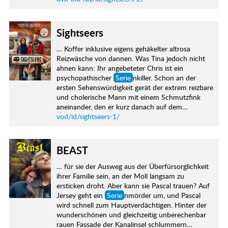
Sightseers
… Koffer inklusive eigens gehäkelter altrosa
Reizwäsche von dannen. Was Tina jedoch nicht
ahnen kann: Ihr angebeteter Chris ist ein
psychopathischer
Serie
nkiller. Schon an der
ersten Sehenswürdigkeit gerät der extrem reizbare
und cholerische Mann mit einem Schmutzfink
aneinander, den er kurz danach auf dem…
vod/id/sightseers-1/
BEAST
… für sie der Ausweg aus der Überfürsorglichkeit
ihrer Familie sein, an der Moll langsam zu
ersticken droht. Aber kann sie Pascal trauen? Auf
Jersey geht ein
Serie
nmörder um, und Pascal
wird schnell zum Hauptverdächtigen. Hinter der
wunderschönen und gleichzeitig unberechenbar
rauen Fassade der Kanalinsel schlummern…