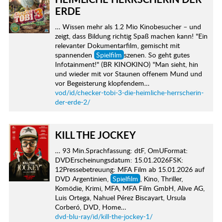
ERDE
… Wissen mehr als 1.2 Mio Kinobesucher – und
zeigt, dass Bildung richtig Spaß machen kann! "Ein
relevanter Dokumentarfilm, gemischt mit
spannenden
Spielfilm
szenen. So geht gutes
Infotainment!" (BR KINOKINO) "Man sieht, hin
und wieder mit vor Staunen offenem Mund und
vor Begeisterung klopfendem…
vod/id/checker-tobi-3-die-heimliche-herrscherin-
der-erde-2/
KILL THE JOCKEY
… 93 Min.Sprachfassung: dtF, OmUFormat:
DVDErscheinungsdatum: 15.01.2026FSK:
12Pressebetreuung: MFA Film ab 15.01.2026 auf
DVD Argentinien,
Spielfilm
, Kino, Thriller,
Komödie, Krimi, MFA, MFA Film GmbH, Alive AG,
Luis Ortega, Nahuel Pérez Biscayart, Ursula
Corberó, DVD, Home…
dvd-blu-ray/id/kill-the-jockey-1/