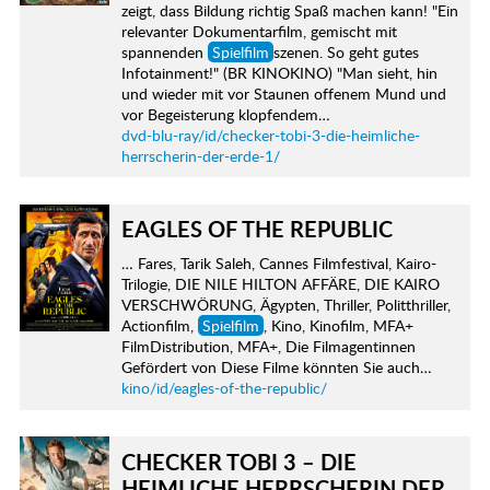
zeigt, dass Bildung richtig Spaß machen kann! "Ein
relevanter Dokumentarfilm, gemischt mit
spannenden
Spielfilm
szenen. So geht gutes
Infotainment!" (BR KINOKINO) "Man sieht, hin
und wieder mit vor Staunen offenem Mund und
vor Begeisterung klopfendem…
dvd-blu-ray/id/checker-tobi-3-die-heimliche-
herrscherin-der-erde-1/
EAGLES OF THE REPUBLIC
… Fares, Tarik Saleh, Cannes Filmfestival, Kairo-
Trilogie, DIE NILE HILTON AFFÄRE, DIE KAIRO
VERSCHWÖRUNG, Ägypten, Thriller, Politthriller,
Actionfilm,
Spielfilm
, Kino, Kinofilm, MFA+
FilmDistribution, MFA+, Die Filmagentinnen
Gefördert von Diese Filme könnten Sie auch…
kino/id/eagles-of-the-republic/
CHECKER TOBI 3 – DIE
HEIMLICHE HERRSCHERIN DER