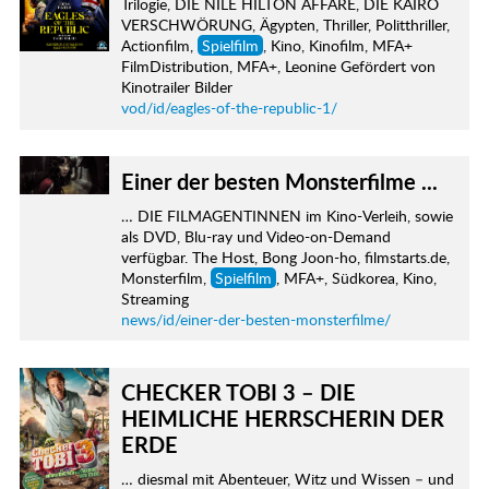
Trilogie, DIE NILE HILTON AFFÄRE, DIE KAIRO
VERSCHWÖRUNG, Ägypten, Thriller, Politthriller,
Actionfilm,
Spielfilm
, Kino, Kinofilm, MFA+
FilmDistribution, MFA+, Leonine Gefördert von
Kinotrailer Bilder
vod/id/eagles-of-the-republic-1/
Einer der besten Monsterfilme ...
… DIE FILMAGENTINNEN im Kino-Verleih, sowie
als DVD, Blu-ray und Video-on-Demand
verfügbar. The Host, Bong Joon-ho, filmstarts.de,
Monsterfilm,
Spielfilm
, MFA+, Südkorea, Kino,
Streaming
news/id/einer-der-besten-monsterfilme/
CHECKER TOBI 3 – DIE
HEIMLICHE HERRSCHERIN DER
ERDE
… diesmal mit Abenteuer, Witz und Wissen – und