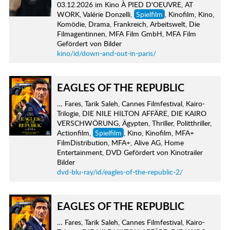
03.12.2026 im Kino À PIED D'OEUVRE, AT
WORK, Valérie Donzelli,
Spielfilm
, Kinofilm, Kino,
Komödie, Drama, Frankreich, Arbeitswelt, Die
Filmagentinnen, MFA Film GmbH, MFA Film
Gefördert von Bilder
kino/id/down-and-out-in-paris/
EAGLES OF THE REPUBLIC
… Fares, Tarik Saleh, Cannes Filmfestival, Kairo-
Trilogie, DIE NILE HILTON AFFÄRE, DIE KAIRO
VERSCHWÖRUNG, Ägypten, Thriller, Politthriller,
Actionfilm,
Spielfilm
, Kino, Kinofilm, MFA+
FilmDistribution, MFA+, Alive AG, Home
Entertainment, DVD Gefördert von Kinotrailer
Bilder
dvd-blu-ray/id/eagles-of-the-republic-2/
EAGLES OF THE REPUBLIC
… Fares, Tarik Saleh, Cannes Filmfestival, Kairo-