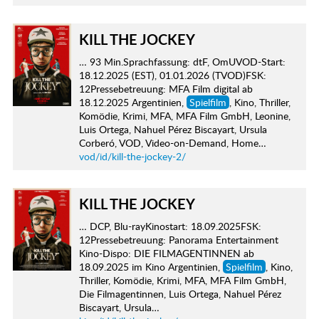
KILL THE JOCKEY
… 93 Min.Sprachfassung: dtF, OmUVOD-Start:
18.12.2025 (EST), 01.01.2026 (TVOD)FSK:
12Pressebetreuung: MFA Film digital ab
18.12.2025 Argentinien,
Spielfilm
, Kino, Thriller,
Komödie, Krimi, MFA, MFA Film GmbH, Leonine,
Luis Ortega, Nahuel Pérez Biscayart, Ursula
Corberó, VOD, Video-on-Demand, Home…
vod/id/kill-the-jockey-2/
KILL THE JOCKEY
… DCP, Blu-rayKinostart: 18.09.2025FSK:
12Pressebetreuung: Panorama Entertainment
Kino-Dispo: DIE FILMAGENTINNEN ab
18.09.2025 im Kino Argentinien,
Spielfilm
, Kino,
Thriller, Komödie, Krimi, MFA, MFA Film GmbH,
Die Filmagentinnen, Luis Ortega, Nahuel Pérez
Biscayart, Ursula…