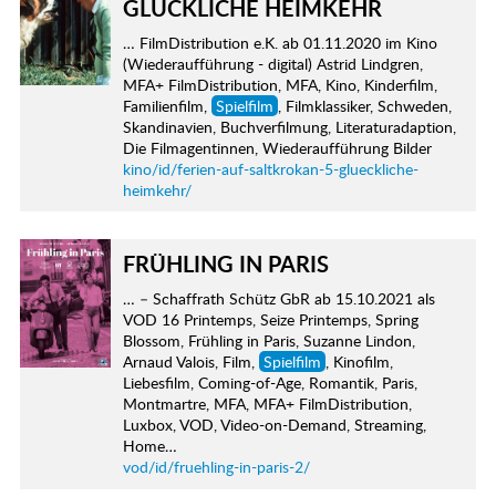
GLÜCKLICHE HEIMKEHR
… FilmDistribution e.K. ab 01.11.2020 im Kino
(Wiederaufführung - digital) Astrid Lindgren,
MFA+ FilmDistribution, MFA, Kino, Kinderfilm,
Familienfilm,
Spielfilm
, Filmklassiker, Schweden,
Skandinavien, Buchverfilmung, Literaturadaption,
Die Filmagentinnen, Wiederaufführung Bilder
kino/id/ferien-auf-saltkrokan-5-glueckliche-
heimkehr/
FRÜHLING IN PARIS
… – Schaffrath Schütz GbR ab 15.10.2021 als
VOD 16 Printemps, Seize Printemps, Spring
Blossom, Frühling in Paris, Suzanne Lindon,
Arnaud Valois, Film,
Spielfilm
, Kinofilm,
Liebesfilm, Coming-of-Age, Romantik, Paris,
Montmartre, MFA, MFA+ FilmDistribution,
Luxbox, VOD, Video-on-Demand, Streaming,
Home…
vod/id/fruehling-in-paris-2/