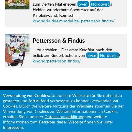
zum vierten Mal erleben
Sven
Nordqvist
s
Helden wunderbare Abenteuer auf der
Kinoleinwand. Komisch,…
kino/id/kuddelmuddel-bei-pettersson-findus/
Pettersson & Findus
… zu erzählen... Der erste Kinofilm nach den
beliebten Kinderbüchern von
Sven
Nordqvist
!
kino/id/pettersson-findus/
Verwendung von Cookies:
Um unsere Webseite für Sie optimal zu
gestalten und fortlaufend verbessern zu können, verwenden wir
Cookies. Durch die weitere Nutzung der Webseite stimmen Sie der
Verwendung von Cookies zu. Weitere Informationen zu Cookies
Mit Unterstützung von:
erhalten Sie in unserer
Datenschutzerklärung
und weitere
Informationen zum Betreiber dieser Website finden Sie unter
Impressum
.