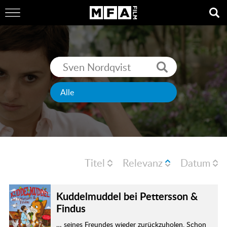
Titel
Relevanz
Datum
Kuddelmuddel bei Pettersson &
Findus
… seines Freundes wieder zurückzuholen. Schon