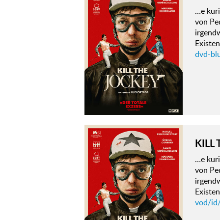
…e kur
von Ped
irgend
Existen
dvd-blu
KILL
…e kur
von Ped
irgend
Existen
vod/id/