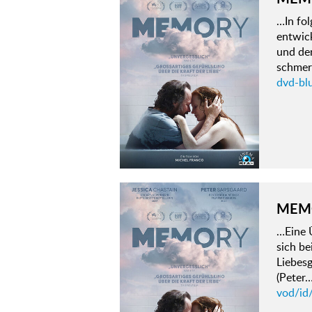
…In fo
entwick
und den
schmer
dvd-bl
MEM
…Eine Ü
sich b
Liebesg
(Peter
vod/id