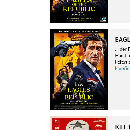
EAGL
… der 
Hamburg
liefert
kino/id
KILL