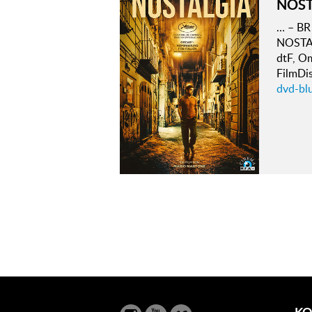
NOST
… – BR 
NOSTAL
dtF, O
FilmDis
dvd-blu
KO