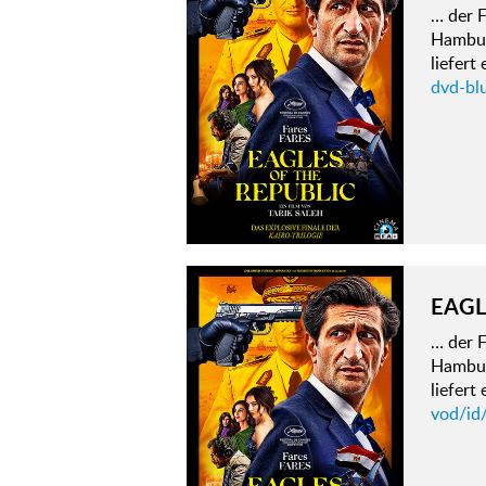
… der 
Hamburg
liefert
dvd-blu
EAGL
… der 
Hamburg
liefert
vod/id/