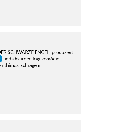
a (DER SCHWARZE ENGEL, produziert
r
und absurder Tragikomödie –
Lanthimos’ schrägem