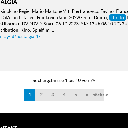
ALGIA
kinokino Regie: Mario MartoneMit: Pierfrancesco Favino, France
GIALand: Italien, FrankreichJahr: 2022Genre: Drama,
Thriller
mUFormat: DVDDVD-Start: 06.10.2023FSK: 12 ab 06.10.2023
tribution, Kino, Spielfilm,…
-ray/id/nostalgia-1/
Suchergebnisse 1 bis 10 von 79
1
2
3
4
5
6
nächste
NTAKT