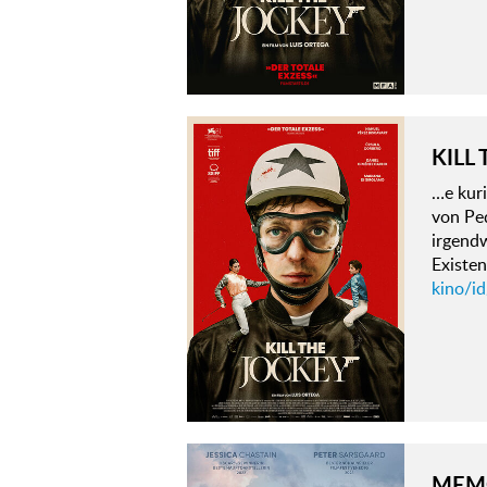
KILL
…e kur
von Ped
irgend
Existen
kino/id
MEM