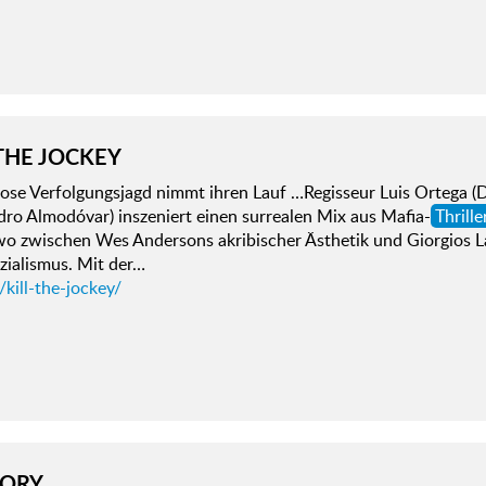
 THE JOCKEY
iose Verfolgungsjagd nimmt ihren Lauf …Regisseur Luis Orteg
ro Almodóvar) inszeniert einen surrealen Mix aus Mafia-
Thrille
wo zwischen Wes Andersons akribischer Ästhetik und Giorgios 
zialismus. Mit der…
/kill-the-jockey/
ORY