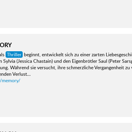
ORY
als
Thriller
beginnt, entwickelt sich zu einer zarten Liebesgesc
n Sylvia (Jessica Chastain) und den Eigenbrötler Saul (Peter Sars
ung. Während sie versucht, ihre schmerzliche Vergangenheit zu
enden Verlust…
d/memory/