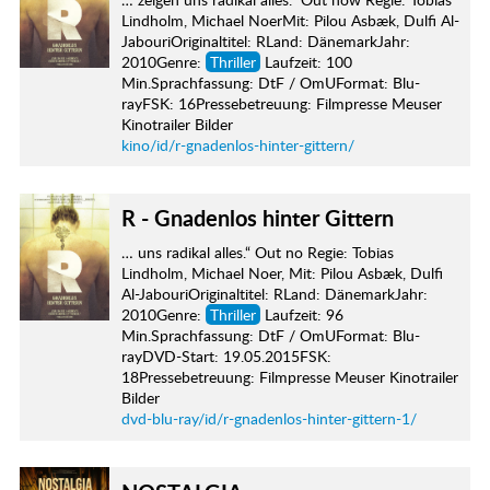
Lindholm, Michael NoerMit: Pilou Asbæk, Dulfi Al-
JabouriOriginaltitel: RLand: DänemarkJahr:
2010Genre:
Thriller
Laufzeit: 100
Min.Sprachfassung: DtF / OmUFormat: Blu-
rayFSK: 16Pressebetreuung: Filmpresse Meuser
Kinotrailer Bilder
kino/id/r-gnadenlos-hinter-gittern/
R - Gnadenlos hinter Gittern
… uns radikal alles.“ Out no Regie: Tobias
Lindholm, Michael Noer, Mit: Pilou Asbæk, Dulfi
Al-JabouriOriginaltitel: RLand: DänemarkJahr:
2010Genre:
Thriller
Laufzeit: 96
Min.Sprachfassung: DtF / OmUFormat: Blu-
rayDVD-Start: 19.05.2015FSK:
18Pressebetreuung: Filmpresse Meuser Kinotrailer
Bilder
dvd-blu-ray/id/r-gnadenlos-hinter-gittern-1/