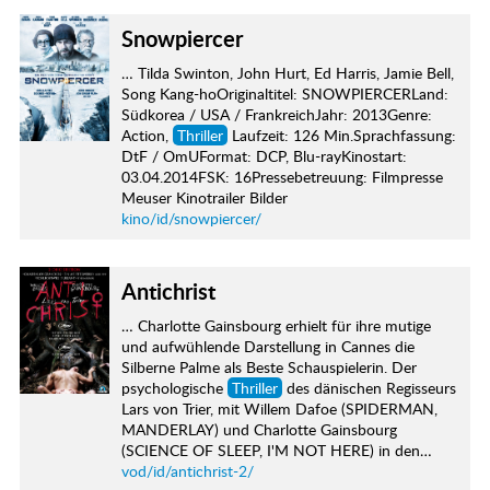
Snowpiercer
… Tilda Swinton, John Hurt, Ed Harris, Jamie Bell,
Song Kang-hoOriginaltitel: SNOWPIERCERLand:
Südkorea / USA / FrankreichJahr: 2013Genre:
Action,
Thriller
Laufzeit: 126 Min.Sprachfassung:
DtF / OmUFormat: DCP, Blu-rayKinostart:
03.04.2014FSK: 16Pressebetreuung: Filmpresse
Meuser Kinotrailer Bilder
kino/id/snowpiercer/
Antichrist
… Charlotte Gainsbourg erhielt für ihre mutige
und aufwühlende Darstellung in Cannes die
Silberne Palme als Beste Schauspielerin. Der
psychologische
Thriller
des dänischen Regisseurs
Lars von Trier, mit Willem Dafoe (SPIDERMAN,
MANDERLAY) und Charlotte Gainsbourg
(SCIENCE OF SLEEP, I'M NOT HERE) in den…
vod/id/antichrist-2/