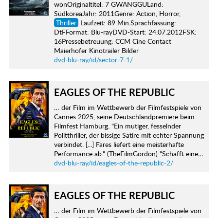
wonOriginaltitel: 7 GWANGGULand:
SüdkoreaJahr: 2011Genre: Action, Horror,
Thriller
Laufzeit: 89 Min.Sprachfassung:
DtFFormat: Blu-rayDVD-Start: 24.07.2012FSK:
16Pressebetreuung: CCM Cine Contact
Maierhofer Kinotrailer Bilder
dvd-blu-ray/id/sector-7-1/
EAGLES OF THE REPUBLIC
… der Film im Wettbewerb der Filmfestspiele von
Cannes 2025, seine Deutschlandpremiere beim
Filmfest Hamburg. "Ein mutiger, fesselnder
Politthriller, der bissige Satire mit echter Spannung
verbindet. [...] Fares liefert eine meisterhafte
Performance ab." (TheFilmGordon) "Schafft eine…
dvd-blu-ray/id/eagles-of-the-republic-2/
EAGLES OF THE REPUBLIC
… der Film im Wettbewerb der Filmfestspiele von