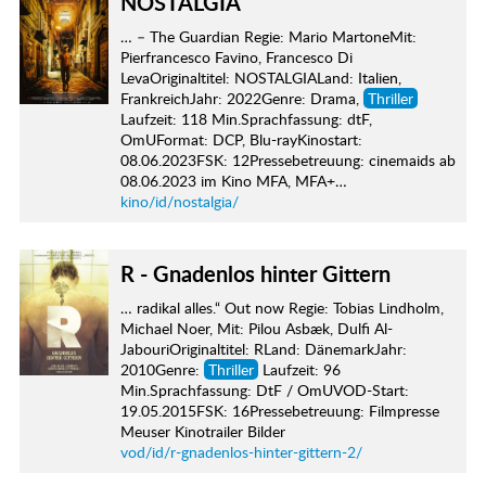
NOSTALGIA
… – The Guardian Regie: Mario MartoneMit:
Pierfrancesco Favino, Francesco Di
LevaOriginaltitel: NOSTALGIALand: Italien,
FrankreichJahr: 2022Genre: Drama,
Thriller
Laufzeit: 118 Min.Sprachfassung: dtF,
OmUFormat: DCP, Blu-rayKinostart:
08.06.2023FSK: 12Pressebetreuung: cinemaids ab
08.06.2023 im Kino MFA, MFA+…
kino/id/nostalgia/
R - Gnadenlos hinter Gittern
… radikal alles.“ Out now Regie: Tobias Lindholm,
Michael Noer, Mit: Pilou Asbæk, Dulfi Al-
JabouriOriginaltitel: RLand: DänemarkJahr:
2010Genre:
Thriller
Laufzeit: 96
Min.Sprachfassung: DtF / OmUVOD-Start:
19.05.2015FSK: 16Pressebetreuung: Filmpresse
Meuser Kinotrailer Bilder
vod/id/r-gnadenlos-hinter-gittern-2/