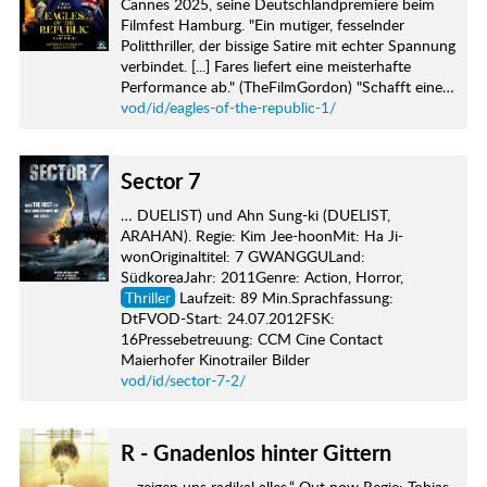
Cannes 2025, seine Deutschlandpremiere beim
Filmfest Hamburg. "Ein mutiger, fesselnder
Politthriller, der bissige Satire mit echter Spannung
verbindet. [...] Fares liefert eine meisterhafte
Performance ab." (TheFilmGordon) "Schafft eine…
vod/id/eagles-of-the-republic-1/
Sector 7
… DUELIST) und Ahn Sung-ki (DUELIST,
ARAHAN). Regie: Kim Jee-hoonMit: Ha Ji-
wonOriginaltitel: 7 GWANGGULand:
SüdkoreaJahr: 2011Genre: Action, Horror,
Thriller
Laufzeit: 89 Min.Sprachfassung:
DtFVOD-Start: 24.07.2012FSK:
16Pressebetreuung: CCM Cine Contact
Maierhofer Kinotrailer Bilder
vod/id/sector-7-2/
R - Gnadenlos hinter Gittern
… zeigen uns radikal alles.“ Out now Regie: Tobias