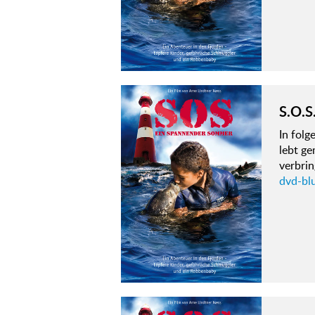
S.O.S
In fol
lebt g
verbri
dvd-bl