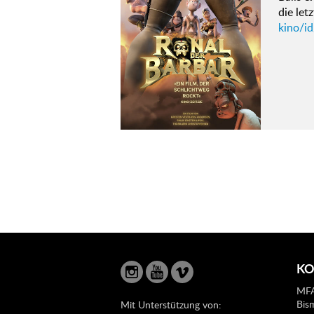
die le
kino/id
KO
MFA
Bis
Mit Unterstützung von: