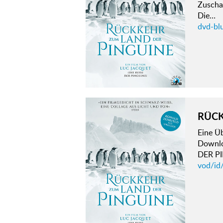
Zuschau
Die…
dvd-bl
RÜCK
Eine Ü
Downlo
DER PI
vod/id