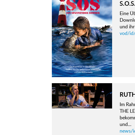
S.O.S
Eine Ü
Downloa
und ihr
vod/id
RUTH
Im Rahm
THE LE
bekomm
und…
news/id