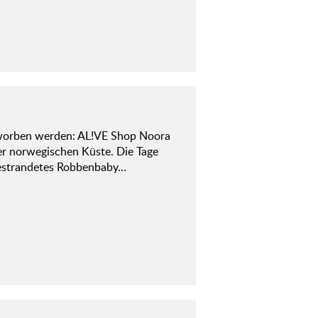
worben werden: AL!VE Shop Noora
er norwegischen Küste. Die Tage
 gestrandetes Robbenbaby…