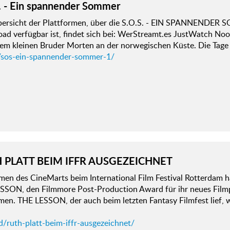
. - Ein spannender Sommer
bersicht der Plattformen, über die S.O.S. - EIN SPANNENDER S
d verfügbar ist, findet sich bei: WerStreamt.es JustWatch Noo
em kleinen Bruder Morten an der norwegischen Küste. Die Tage 
/sos-ein-spannender-sommer-1/
 PLATT BEIM IFFR AUSGEZEICHNET
en des CineMarts beim International Film Festival Rotterdam ha
SSON, den Filmmore Post-Production Award für ihr neues Fi
en. THE LESSON, der auch beim letzten Fantasy Filmfest lief, w
/ruth-platt-beim-iffr-ausgezeichnet/