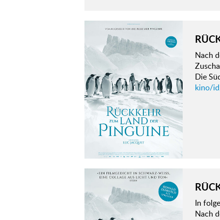
RÜCK
Nach d
Zuschau
Die Süd
kino/i
RÜCK
In fol
Nach d