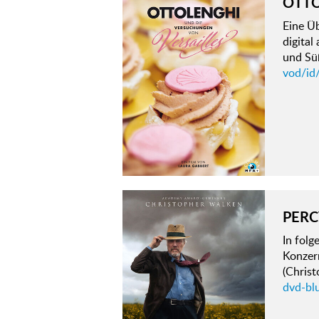
OTTO
Eine Ü
digital
und Sü
vod/id
PERC
In fol
Konzer
(Christ
dvd-bl