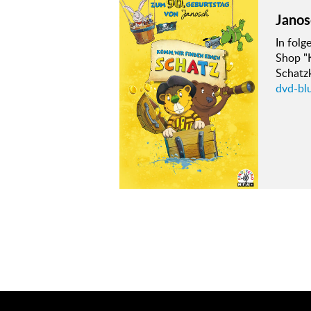
Janos
In fol
Shop "K
Schatzk
dvd-bl