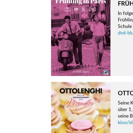
FRÜH
In fol
Frühlin
Schule
dvd-blu
OTTO
Seine 
über 1,
seine B
kino/i