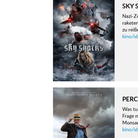
SKY 
Nazi-Z
raketen
zu rei
kino/id
PERC
Was tu
Frage m
Monsan
kino/id