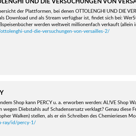
LENGHI UND DIE VERSUCHUNGEN VON VERSA
bersicht der Plattformen, bei denen OTTOLENGHI UND DIE
 als Download und als Stream verfügbar ist, findet sich bei: We
ßspeisenbücher werden weltweit millionenfach verkauft (allein 
/ottolenghi-und-die-versuchungen-von-versailles-2/
Y
gendem Shop kann PERCY u. a. erworben werden: AL!VE Shop Was
n wegen Diebstahls auf Schadensersatz verklagt? Genau diese F
opher Walken) stellen, als er ein Schreiben des Chemieriesen M
u-ray/id/percy-1/