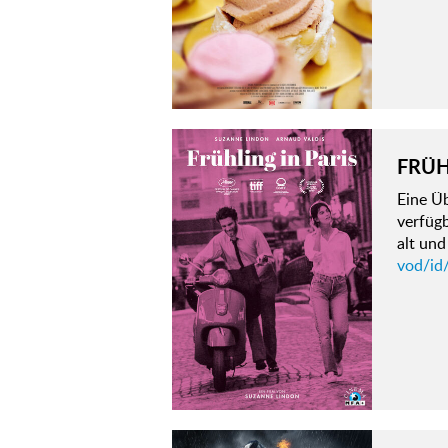
FRÜH
Eine Ü
verfügb
alt und
vod/id/