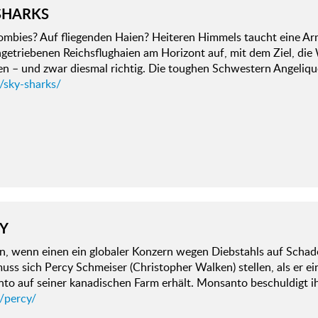
SHARKS
ombies? Auf fliegenden Haien? Heiteren Himmels taucht eine Ar
getriebenen Reichsflughaien am Horizont auf, mit dem Ziel, die
ßen – und zwar diesmal richtig. Die toughen Schwestern Angeli
/sky-sharks/
Y
n, wenn einen ein globaler Konzern wegen Diebstahls auf Schad
uss sich Percy Schmeiser (Christopher Walken) stellen, als er e
to auf seiner kanadischen Farm erhält. Monsanto beschuldigt ih
/percy/