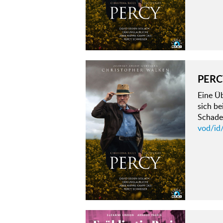
PERC
Eine Üb
sich b
Schade
vod/id