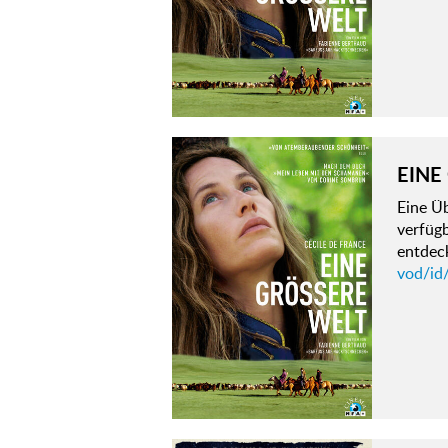
EINE
Eine Ü
verfügb
entdeck
vod/id