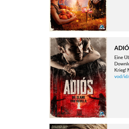
ADIÓ
Eine Ü
Downloa
Krieg!
vod/id/