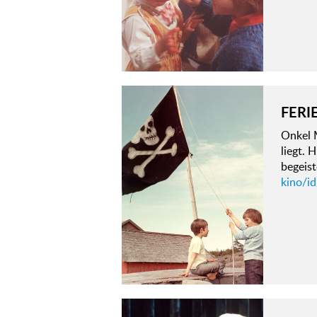
FERI
Onkel M
liegt. 
begeis
kino/id