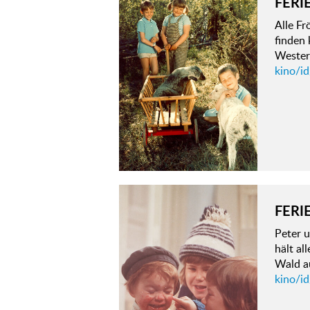
FERI
Alle Fr
finden 
Wester
kino/i
FERI
Peter u
hält al
Wald au
kino/id