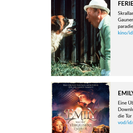
FERI
Skralla
Gaunern
paradi
kino/id
EMIL
Eine Ü
Downloa
die Tür
vod/id