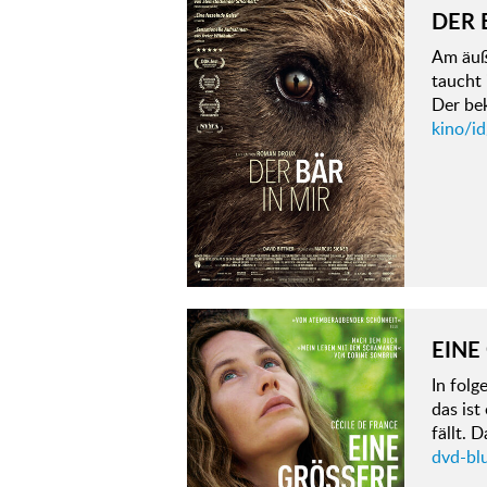
DER 
Am äuß
taucht 
Der bek
kino/id
EINE
In fol
das ist
fällt.
dvd-blu