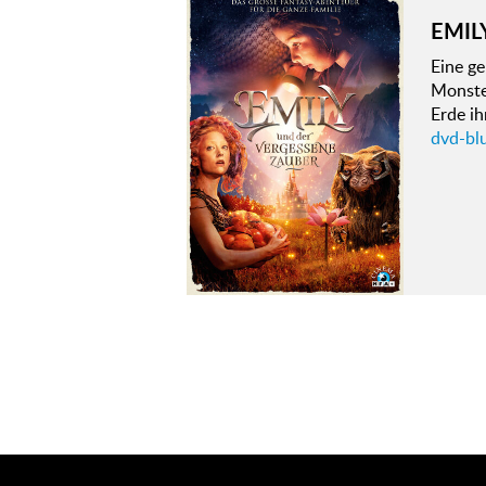
EMIL
Eine ge
Monste
Erde i
dvd-bl