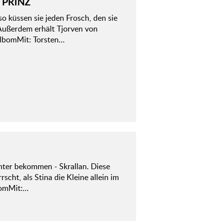
 PRINZ
o küssen sie jeden Frosch, den sie
 Außerdem erhält Tjorven von
llbomMit: Torsten…
chter bekommen - Skrallan. Diese
scht, als Stina die Kleine allein im
lbomMit:…