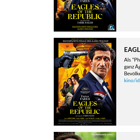
EAGL
Als "Ph
ganz Äg
Bevölke
kino/id