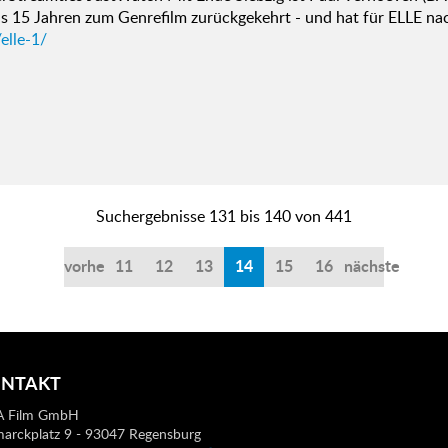
s 15 Jahren zum Genrefilm zurückgekehrt - und hat für ELLE na
elle-1/
Suchergebnisse 131 bis 140 von 441
vorherige
11
12
13
14
15
16
nächste
NTAKT
 Film GmbH
marckplatz 9 - 93047 Regensburg