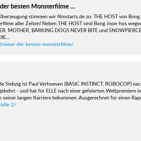
 der besten Monsterfilme ...
 Überzeugung stimmen wir filmstarts.de zu: THE HOST von Bong J
rfilme aller Zeiten! Neben THE HOST sind Bong Joon-hos we
R, MOTHER, BARKING DOGS NEVER BITE und SNOWPIERCER we
DIE…
d/einer-der-besten-monsterfilme/
de Siebzig ist Paul Verhoeven (BASIC INSTINCT, ROBOCOP) nac
ekehrt - und hat für ELLE nach einer gefeierten Weltpremiere in
n seiner langen Karriere bekommen. Ausgerechnet für einen Rape
/elle-2/