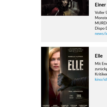
Einer
Voller
Monste
MURDE
Dispo 
news/i
Elle
Mit En
zurückg
Kritike
kino/id