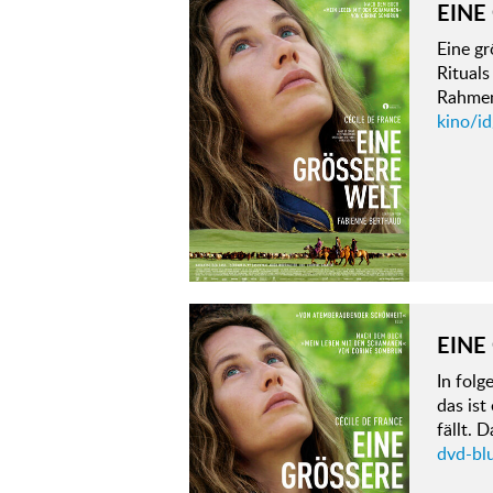
EINE
Eine gr
Rituals
Rahmen
kino/id
EINE
In fol
das ist
fällt.
dvd-blu