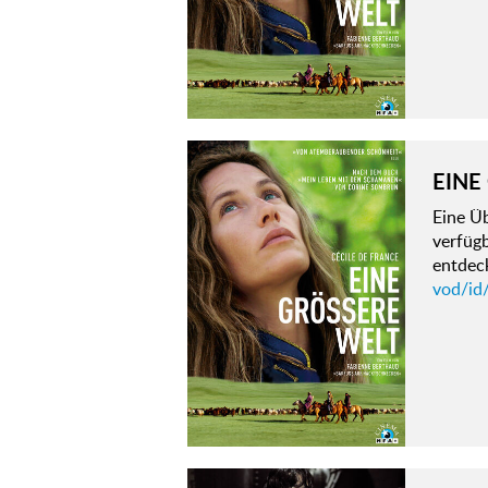
EINE
Eine Ü
verfügb
entdeck
vod/id