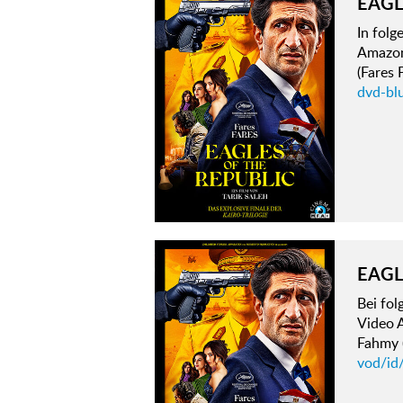
EAGL
In fol
Amazon
(Fares 
dvd-blu
EAGL
Bei fo
Video A
Fahmy (
vod/id/