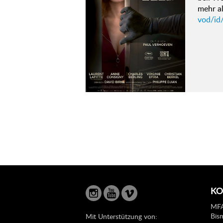
mehr al
vod/id/
KO
MFA
Bis
Mit Unterstützung von: