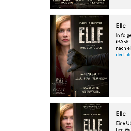
Elle
In fol
(BASIC
nach ei
dvd-blu
Elle
Eine Üb
bei: W