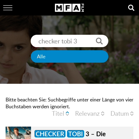
Bitte beachten Sie: Suchbegriffe unter einer Länge von vier
Buchstaben werden ignoriert.
Titel
Relevanz
Datum
CHECKER
TOBI
3 – Die