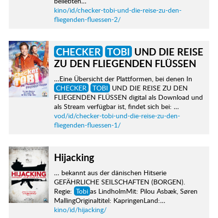
beliebten…
kino/id/checker-tobi-und-die-reise-zu-den-
fliegenden-fluessen-2/
CHECKER
TOBI
UND DIE REISE
ZU DEN FLIEGENDEN FLÜSSEN
…Eine Übersicht der Plattformen, bei denen In
CHECKER
TOBI
UND DIE REISE ZU DEN
FLIEGENDEN FLÜSSEN digital als Download und
als Stream verfügbar ist, findet sich bei: …
vod/id/checker-tobi-und-die-reise-zu-den-
fliegenden-fluessen-1/
Hijacking
… bekannt aus der dänischen Hitserie
GEFÄHRLICHE SEILSCHAFTEN (BORGEN).
Regie:
Tobi
as LindholmMit: Pilou Asbæk, Søren
MallingOriginaltitel: KapringenLand:…
kino/id/hijacking/