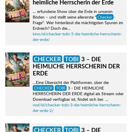
heimliche Herrscherin der Erde
… erfundene Show über die Erde in unseren
Böden – und stellt seine allererste "
Checker
-
Frage": Wer hinterlässt die mächtigsten Spuren im
Erdreich? Doch die…
kino/id/checker-tobi-3-die-heimliche-herrscherin-
der-erde/
CHECKER
TOBI
3 – DIE
HEIMLICHE HERRSCHERIN DER
ERDE
…Eine Übersicht der Plattformen, über die
CHECKER
TOBI
3 - DIE HEIMLICHE
HERRSCHERIN DER ERDE digital als Stream oder
Download verfügbar ist, findet sich bei: …
vod/id/checker-tobi-3-die-heimliche-herrscherin-
der-erde-2/
CHECKER
TOBI
3 – DIE