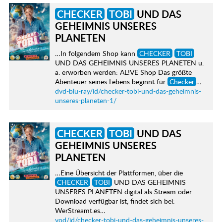
CHECKER
TOBI
UND DAS
GEHEIMNIS UNSERES
PLANETEN
…In folgendem Shop kann
CHECKER
TOBI
UND DAS GEHEIMNIS UNSERES PLANETEN u.
a. erworben werden: AL!VE Shop Das größte
Abenteuer seines Lebens beginnt für
Checker
…
dvd-blu-ray/id/checker-tobi-und-das-geheimnis-
unseres-planeten-1/
CHECKER
TOBI
UND DAS
GEHEIMNIS UNSERES
PLANETEN
…Eine Übersicht der Plattformen, über die
CHECKER
TOBI
UND DAS GEHEIMNIS
UNSERES PLANETEN digital als Stream oder
Download verfügbar ist, findet sich bei:
WerStreamt.es…
vod/id/checker-tobi-und-das-geheimnis-unseres-