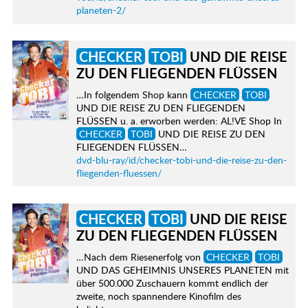
planeten-2/
CHECKER
TOBI
UND DIE REISE
ZU DEN FLIEGENDEN FLÜSSEN
…In folgendem Shop kann
CHECKER
TOBI
UND DIE REISE ZU DEN FLIEGENDEN
FLÜSSEN u. a. erworben werden: AL!VE Shop In
CHECKER
TOBI
UND DIE REISE ZU DEN
FLIEGENDEN FLÜSSEN…
dvd-blu-ray/id/checker-tobi-und-die-reise-zu-den-
fliegenden-fluessen/
CHECKER
TOBI
UND DIE REISE
ZU DEN FLIEGENDEN FLÜSSEN
…Nach dem Riesenerfolg von
CHECKER
TOBI
UND DAS GEHEIMNIS UNSERES PLANETEN mit
über 500.000 Zuschauern kommt endlich der
zweite, noch spannendere Kinofilm des