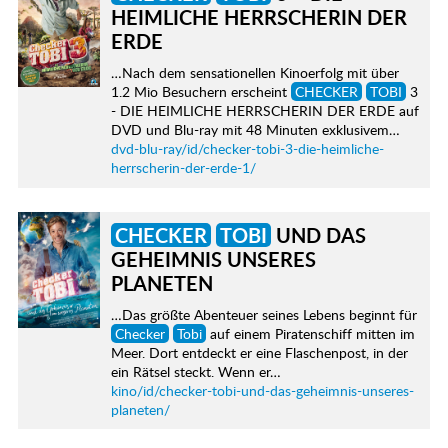
HEIMLICHE HERRSCHERIN DER
ERDE
…Nach dem sensationellen Kinoerfolg mit über
1.2 Mio Besuchern erscheint
CHECKER
TOBI
3
- DIE HEIMLICHE HERRSCHERIN DER ERDE auf
DVD und Blu-ray mit 48 Minuten exklusivem…
dvd-blu-ray/id/checker-tobi-3-die-heimliche-
herrscherin-der-erde-1/
CHECKER
TOBI
UND DAS
GEHEIMNIS UNSERES
PLANETEN
…Das größte Abenteuer seines Lebens beginnt für
Checker
Tobi
auf einem Piratenschiff mitten im
Meer. Dort entdeckt er eine Flaschenpost, in der
ein Rätsel steckt. Wenn er…
kino/id/checker-tobi-und-das-geheimnis-unseres-
planeten/