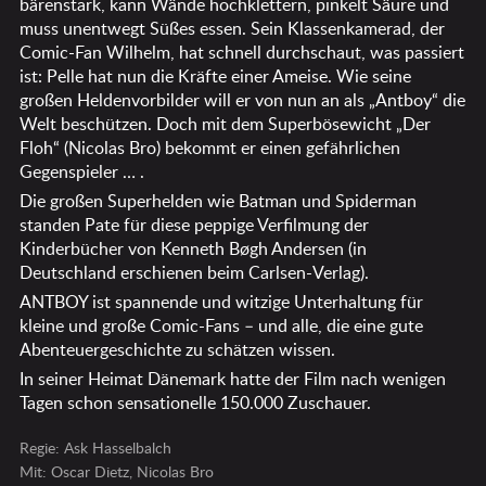
bärenstark, kann Wände hochklettern, pinkelt Säure und
muss unentwegt Süßes essen. Sein Klassenkamerad, der
Comic-Fan Wilhelm, hat schnell durchschaut, was passiert
ist: Pelle hat nun die Kräfte einer Ameise. Wie seine
großen Heldenvorbilder will er von nun an als „Antboy“ die
Welt beschützen. Doch mit dem Superbösewicht „Der
Floh“ (Nicolas Bro) bekommt er einen gefährlichen
Gegenspieler … .
Die großen Superhelden wie Batman und Spiderman
standen Pate für diese peppige Verfilmung der
Kinderbücher von Kenneth Bøgh Andersen (in
Deutschland erschienen beim Carlsen-Verlag).
ANTBOY ist spannende und witzige Unterhaltung für
kleine und große Comic-Fans – und alle, die eine gute
Abenteuergeschichte zu schätzen wissen.
In seiner Heimat Dänemark hatte der Film nach wenigen
Tagen schon sensationelle 150.000 Zuschauer.
Regie: Ask Hasselbalch
Mit: Oscar Dietz, Nicolas Bro