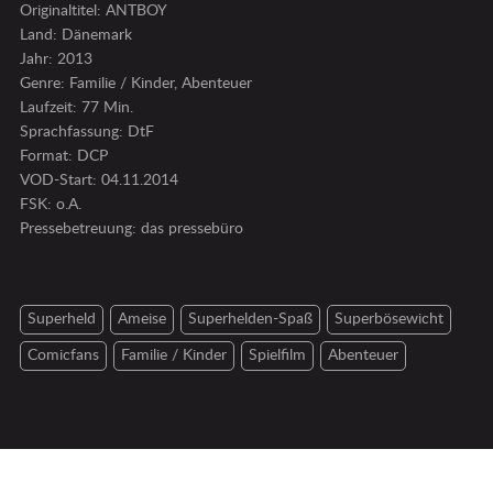
Originaltitel: ANTBOY
Land: Dänemark
Jahr: 2013
Genre: Familie / Kinder, Abenteuer
Laufzeit: 77 Min.
Sprachfassung: DtF
Format: DCP
VOD-Start: 04.11.2014
FSK: o.A.
Pressebetreuung:
das pressebüro
Superheld
Ameise
Superhelden-Spaß
Superbösewicht
Comicfans
Familie / Kinder
Spielfilm
Abenteuer