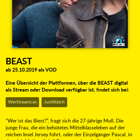
BEAST
ab 25.10.2019 als VOD
Eine Übersicht der Plattformen, über die BEAST digital
als Stream oder Download verfügbar ist, findet sich bei:
WerStreamt.es
JustWatch
"Wer ist das Biest?", fragt sich die 27-jährige Moll. Die
junge Frau, die ein behütetes Mittelklasseleben auf der
reichen Insel Jersey führt, oder der Einzelgänger Pascal, in