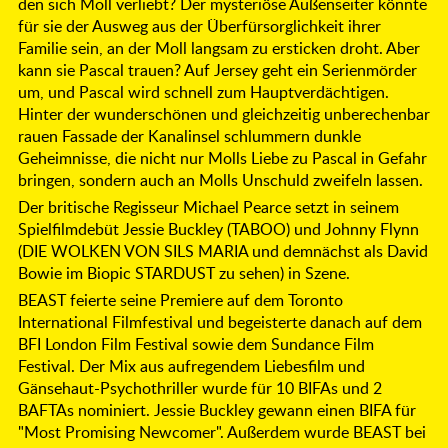
den sich Moll verliebt? Der mysteriöse Außenseiter könnte
für sie der Ausweg aus der Überfürsorglichkeit ihrer
Familie sein, an der Moll langsam zu ersticken droht. Aber
kann sie Pascal trauen? Auf Jersey geht ein Serienmörder
um, und Pascal wird schnell zum Hauptverdächtigen.
Hinter der wunderschönen und gleichzeitig unberechenbar
rauen Fassade der Kanalinsel schlummern dunkle
Geheimnisse, die nicht nur Molls Liebe zu Pascal in Gefahr
bringen, sondern auch an Molls Unschuld zweifeln lassen.
Der britische Regisseur Michael Pearce setzt in seinem
Spielfilmdebüt Jessie Buckley (TABOO) und Johnny Flynn
(DIE WOLKEN VON SILS MARIA und demnächst als David
Bowie im Biopic STARDUST zu sehen) in Szene.
BEAST feierte seine Premiere auf dem Toronto
International Filmfestival und begeisterte danach auf dem
BFI London Film Festival sowie dem Sundance Film
Festival. Der Mix aus aufregendem Liebesfilm und
Gänsehaut-Psychothriller wurde für 10 BIFAs und 2
BAFTAs nominiert. Jessie Buckley gewann einen BIFA für
"Most Promising Newcomer". Außerdem wurde BEAST bei