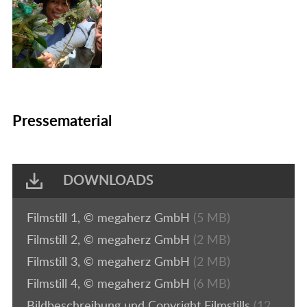
Pressematerial
DOWNLOADS
Filmstill 1, © megaherz GmbH
(5 MB)
Filmstill 2, © megaherz GmbH
(2 MB)
Filmstill 3, © megaherz GmbH
(2 MB)
Filmstill 4, © megaherz GmbH
(6 MB)
Bildbeschreibung und Copyright Filmstills
(12