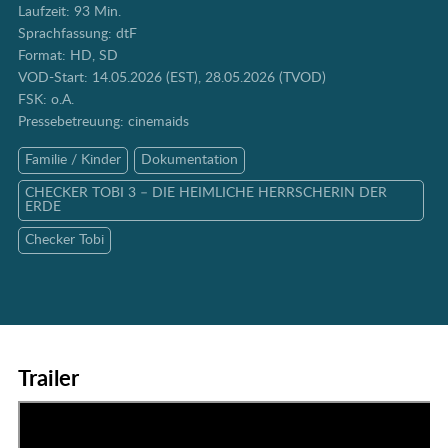
Laufzeit: 93 Min.
Sprachfassung: dtF
Format: HD, SD
VOD-Start: 14.05.2026 (EST), 28.05.2026 (TVOD)
FSK: o.A.
Pressebetreuung:
cinemaids
Familie / Kinder
Dokumentation
CHECKER TOBI 3 – DIE HEIMLICHE HERRSCHERIN DER
ERDE
Checker Tobi
Trailer