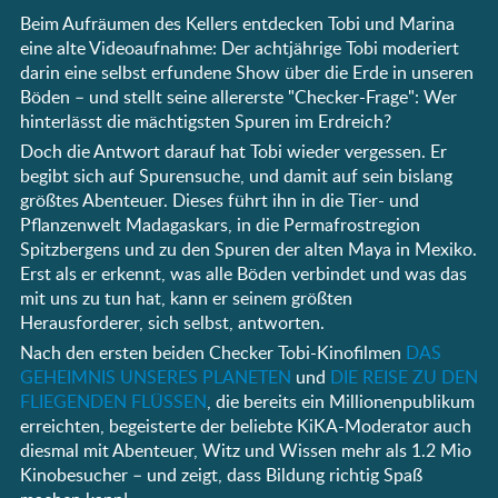
Beim Aufräumen des Kellers entdecken Tobi und Marina
eine alte Videoaufnahme: Der achtjährige Tobi moderiert
darin eine selbst erfundene Show über die Erde in unseren
Böden – und stellt seine allererste "Checker-Frage": Wer
hinterlässt die mächtigsten Spuren im Erdreich?
Doch die Antwort darauf hat Tobi wieder vergessen. Er
begibt sich auf Spurensuche, und damit auf sein bislang
größtes Abenteuer. Dieses führt ihn in die Tier- und
Pflanzenwelt Madagaskars, in die Permafrostregion
Spitzbergens und zu den Spuren der alten Maya in Mexiko.
Erst als er erkennt, was alle Böden verbindet und was das
mit uns zu tun hat, kann er seinem größten
Herausforderer, sich selbst, antworten.
Nach den ersten beiden Checker Tobi-Kinofilmen
DAS
GEHEIMNIS UNSERES PLANETEN
und
DIE REISE ZU DEN
FLIEGENDEN FLÜSSEN
, die bereits ein Millionenpublikum
erreichten, begeisterte der beliebte KiKA-Moderator auch
diesmal mit Abenteuer, Witz und Wissen mehr als 1.2 Mio
Kinobesucher – und zeigt, dass Bildung richtig Spaß