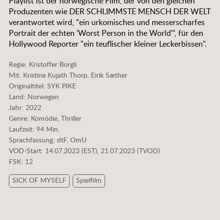
Playlist ist der norwegische Film, der von den gleichen
Produzenten wie DER SCHLIMMSTE MENSCH DER WELT
verantwortet wird, "ein urkomisches und messerscharfes
Portrait der echten 'Worst Person in the World'", für den
Hollywood Reporter "ein teuflischer kleiner Leckerbissen".
Regie: Kristoffer Borgli
Mit: Kristine Kujath Thorp, Eirik Sæther
Originaltitel: SYK PIKE
Land: Norwegen
Jahr: 2022
Genre: Komödie, Thriller
Laufzeit: 94 Min.
Sprachfassung: dtF, OmU
VOD-Start: 14.07.2023 (EST), 21.07.2023 (TVOD)
FSK: 12
SICK OF MYSELF
Spielfilm