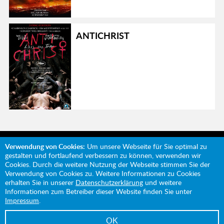
ANTICHRIST
Verwendung von Cookies:
Um unsere Webseite für Sie optimal zu
gestalten und fortlaufend verbessern zu können, verwenden wir
Cookies. Durch die weitere Nutzung der Webseite stimmen Sie der
Verwendung von Cookies zu. Weitere Informationen zu Cookies
Mit Unterstützung von:
erhalten Sie in unserer
Datenschutzerklärung
und weitere
Informationen zum Betreiber dieser Website finden Sie unter
Impressum
.
OK
Impressum
Datenschutz