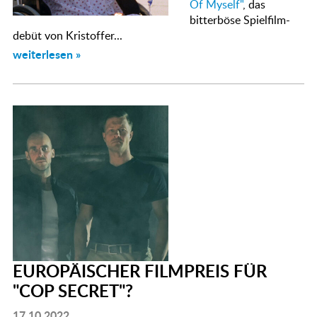
Of Myself"
, das
bitterböse Spielfilm-
debüt von Kristoffer...
weiterlesen »
EUROPÄISCHER FILMPREIS FÜR
"COP SECRET"?
17.10.2022