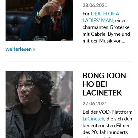
28.06.2021
Für
DEATH OF A
LADIES' MAN
, einer
charmanten Groteske
mit Gabriel Byrne und
mit der Musik von...
weiterlesen »
BONG JOON-
HO BEI
LACINETEK
27.06.2021
Bei der VOD-Plattform
LaCinetek
, die sich den
bedeutendsten Filmen
des 20. Jahrhunderts