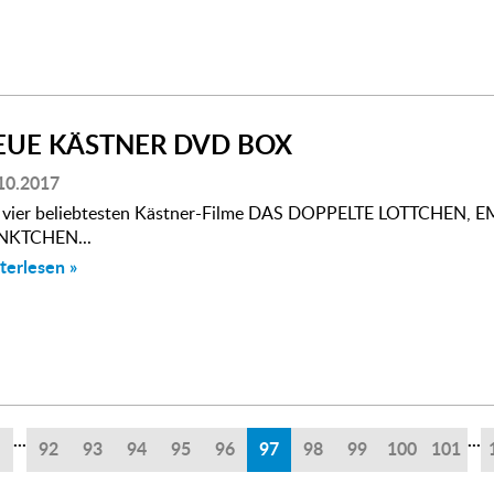
EUE KÄSTNER DVD BOX
10.2017
 vier beliebtesten Kästner-Filme DAS DOPPELTE LOTTCHEN, E
NKTCHEN...
terlesen »
...
...
92
93
94
95
96
97
98
99
100
101