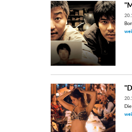
"
20.
Bon
wei
"
20.
Die
wei