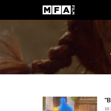
"
10.