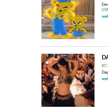
Der
STÄ
wei
D
07.
Dap
wei