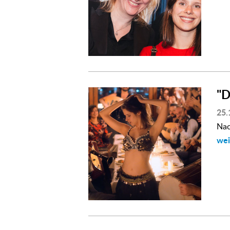
"
25.
Nac
wei