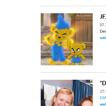
J
07.
Der
wei
"
27.
DJ
wei