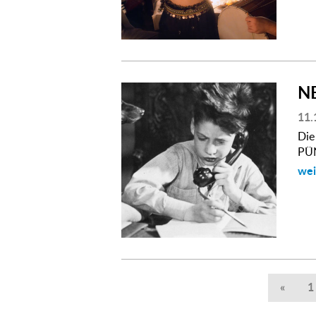
N
11.
Die
PÜ
wei
«
1