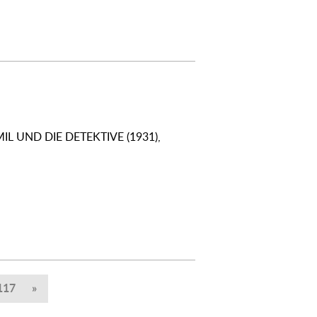
MIL UND DIE DETEKTIVE (1931),
117
»