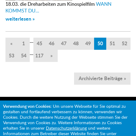
18.03. die Dreharbeiten zum Kinospielfilm
WANN
KOMMST DU...
weiterlesen »
...
«
1
45
46
47
48
49
50
51
52
...
53
54
117
»
Archivierte Beiträge »
Verwendung von Cookies:
Um unsere Webseite für Sie optimal zu
gestalten und fortlaufend verbessern zu können, verwenden wir
Cookies. Durch die weitere Nutzung der Webseite stimmen Sie der
Verwendung von Cookies zu. Weitere Informationen zu Cookies
Mit Unterstützung von:
erhalten Sie in unserer
Datenschutzerklärung
und weitere
Informationen zum Betreiber dieser Website finden Sie unter